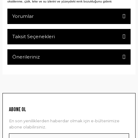
oksitlenme, çizik, leke ve su izlerini ve yüzeydeki renk bozukluğunu giderir.
Yorumlar
Taksit Seçenekleri
Bu ürüne ilk yorumu siz yapın!
Önerileriniz
Yorum Yaz
Bu ürünün fiyat bilgisi, resim, ürün açıklamalarında ve diğer
konularda yetersiz gördüğünüz noktaları öneri formunu
kullanarak tarafımıza iletebilirsiniz.
Görüş ve önerileriniz için teşekkür ederiz.
Ürün resmi kalitesiz, bozuk veya görüntülenemiyor.
ABONE OL
Ürün açıklamasında eksik bilgiler bulunuyor.
En son yeniliklerden haberdar olmak için e-bültenimize
Ürün bilgilerinde hatalar bulunuyor.
abone olabilirsiniz.
Ürün fiyatı diğer sitelerden daha pahalı.