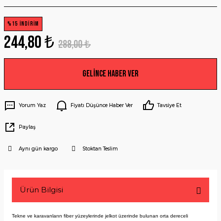
%15 İNDİRİM
244,80 ₺
288,00 ₺
Gelince Haber Ver
Yorum Yaz
Fiyatı Düşünce Haber Ver
Tavsiye Et
Paylaş
Aynı gün kargo
Stoktan Teslim
Ürün Bilgisi
Tekne ve karavanların fiber yüzeylerinde jelkot üzerinde bulunan orta dereceli