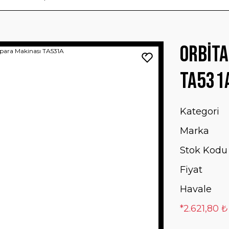
Orbita
TA531
Kategori
Marka
Stok Kodu
Fiyat
Havale
*2.621,80 ₺