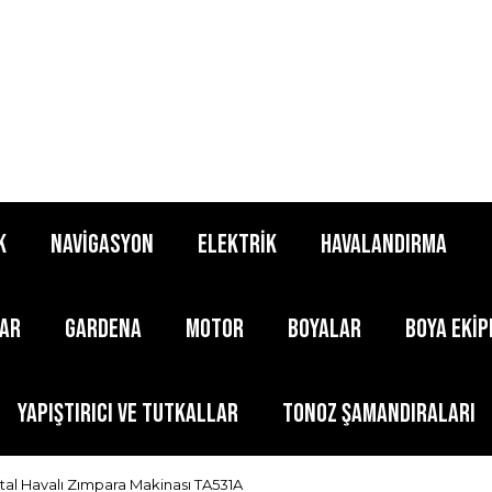
K
NAVİGASYON
ELEKTRİK
HAVALANDIRMA
LAR
GARDENA
MOTOR
BOYALAR
BOYA EKİ
YAPIŞTIRICI ve TUTKALLAR
TONOZ ŞAMANDIRALARI
tal Havalı Zımpara Makinası TA531A