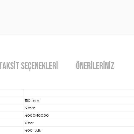
Taksit Seçenekleri
Önerileriniz
150 mm
3 mm
4000-10000
6 bar
400 lt/dk