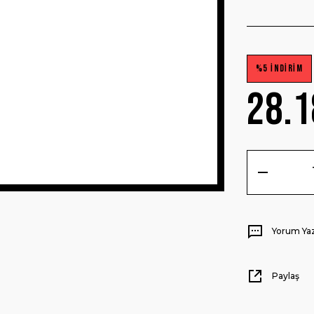
%5 İNDİRİM
28.1
Yorum Ya
Paylaş