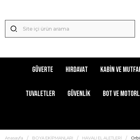
GÜVERTE
HIRDAVAT
KABİN ve MUTFA
TUVALETLER
GÜVENLİK
BOT ve MOTOR
Anasayfa
BOYA EKİPMANLARI
HAVALI EL ALETLERİ
Orbi