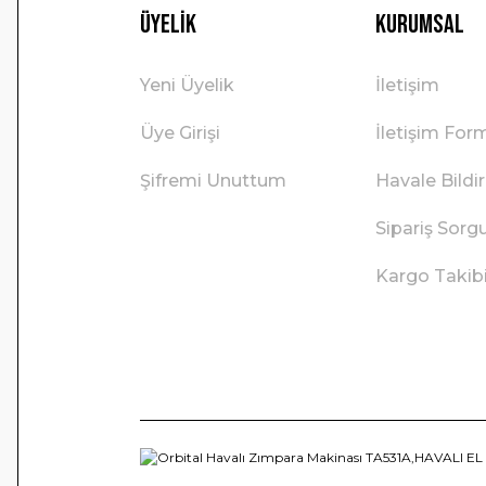
Üyelik
Kurumsal
Yeni Üyelik
İletişim
Üye Girişi
İletişim For
Şifremi Unuttum
Havale Bild
Sipariş Sorg
Kargo Takib