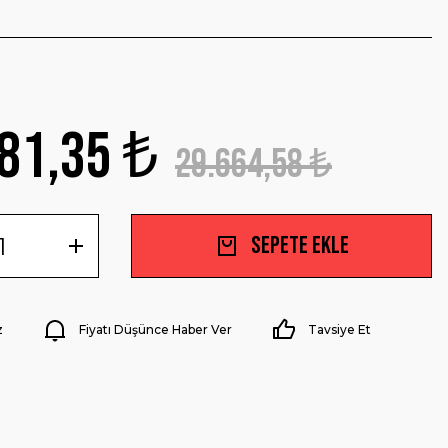
81,35 ₺
29.664,58 ₺
Sepete Ekle
z
Fiyatı Düşünce Haber Ver
Tavsiye Et