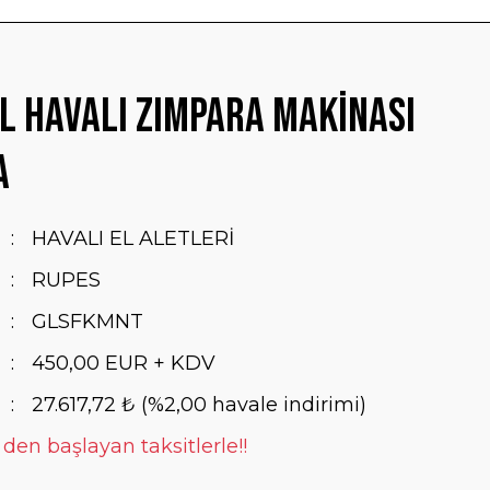
l Havalı Zımpara Makinası
A
HAVALI EL ALETLERİ
RUPES
GLSFKMNT
450,00 EUR + KDV
27.617,72 ₺ (%2,00 havale indirimi)
 den başlayan taksitlerle!!