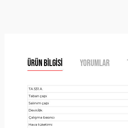
Ürün Bilgisi
Yorumlar
TA 531 A
Taban çapı
Salınım çapı
Devir/dk
Çalışma basıncı
Hava tüketimi