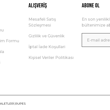
Alışveriş
ABONE OL
Mesafeli Satış
En son yenilik
Sözleşmesi
bültenimize ab
mu
Gizlilik ve Güvenlik
irim Formu
İptal İade Koşullari
ula
Kişisel Veriler Politikası
i