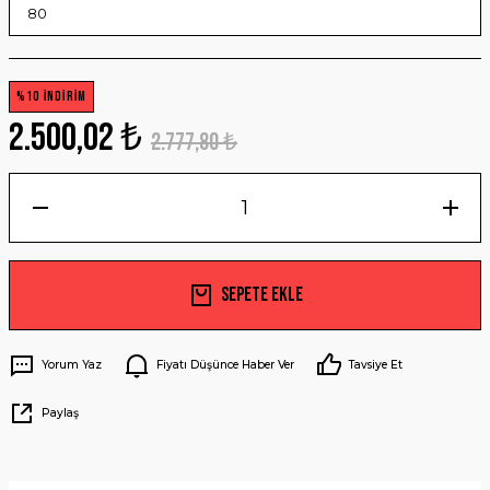
%10 İNDİRİM
2.500,02 ₺
2.777,80 ₺
Sepete Ekle
Yorum Yaz
Fiyatı Düşünce Haber Ver
Tavsiye Et
Paylaş