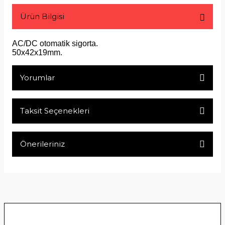
Ürün Bilgisi
AC/DC otomatik sigorta.
50x42x19mm.
Yorumlar
Taksit Seçenekleri
Bu ürüne ilk yorumu siz yapın!
Önerileriniz
Yorum Yaz
Bu ürünün fiyat bilgisi, resim, ürün açıklamalarında ve diğer
konularda yetersiz gördüğünüz noktaları öneri formunu
kullanarak tarafımıza iletebilirsiniz.
Görüş ve önerileriniz için teşekkür ederiz.