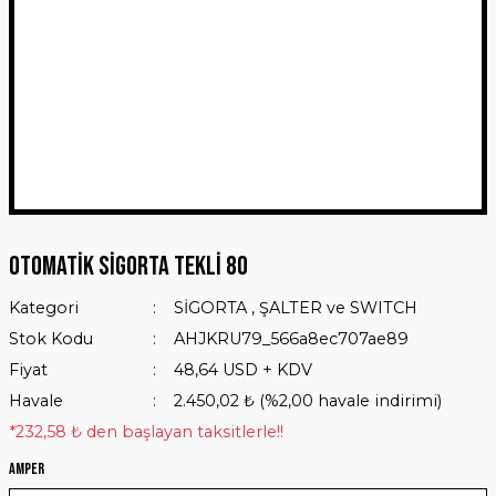
Otomatik Sigorta Tekli 80
Kategori
SİGORTA , ŞALTER ve SWITCH
Stok Kodu
AHJKRU79_566a8ec707ae89
Fiyat
48,64 USD + KDV
Havale
2.450,02 ₺ (%2,00 havale indirimi)
*232,58 ₺ den başlayan taksitlerle!!
Amper