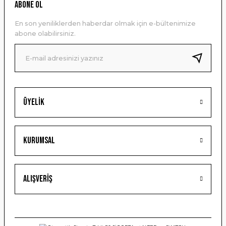
Ürün resmi kalitesiz, bozuk veya görüntülenemiyor.
ABONE OL
Ürün açıklamasında eksik bilgiler bulunuyor.
En son yeniliklerden haberdar olmak için e-bültenimize
Ürün bilgilerinde hatalar bulunuyor.
abone olabilirsiniz.
Ürün fiyatı diğer sitelerden daha pahalı.
Bu ürüne benzer farklı alternatifler olmalı.
Üyelik
Gönder
Kurumsal
Alışveriş