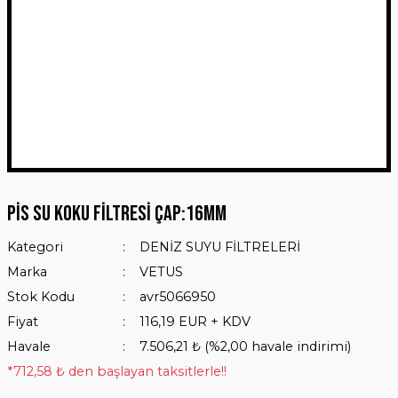
Pis Su Koku Filtresi Çap:16mm
Kategori
DENİZ SUYU FİLTRELERİ
Marka
VETUS
Stok Kodu
avr5066950
Fiyat
116,19 EUR + KDV
Havale
7.506,21 ₺ (%2,00 havale indirimi)
*712,58 ₺ den başlayan taksitlerle!!