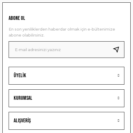
Görüş ve önerileriniz için teşekkür ederiz.
Ürün resmi kalitesiz, bozuk veya görüntülenemiyor.
ABONE OL
Ürün açıklamasında eksik bilgiler bulunuyor.
En son yeniliklerden haberdar olmak için e-bültenimize
Ürün bilgilerinde hatalar bulunuyor.
abone olabilirsiniz.
Ürün fiyatı diğer sitelerden daha pahalı.
Bu ürüne benzer farklı alternatifler olmalı.
Üyelik
Gönder
Kurumsal
Alışveriş