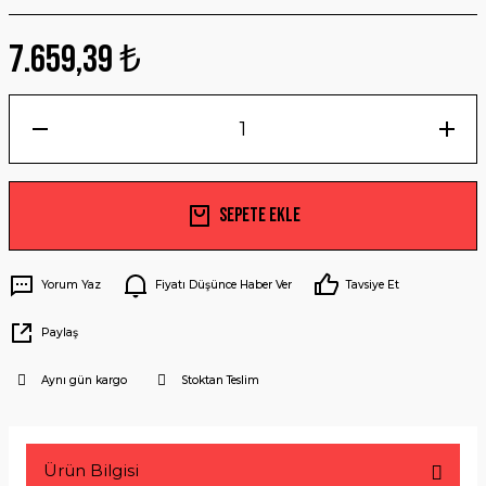
7.659,39 ₺
Sepete Ekle
Yorum Yaz
Fiyatı Düşünce Haber Ver
Tavsiye Et
Paylaş
Aynı gün kargo
Stoktan Teslim
Ürün Bilgisi