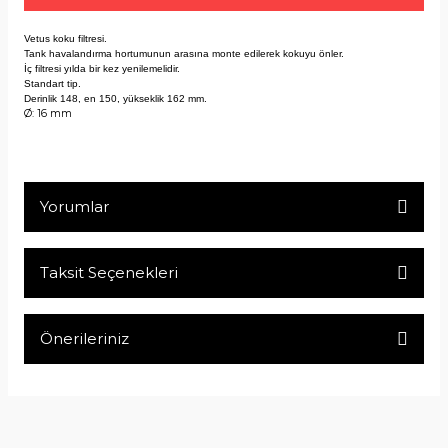
Vetus koku filtresi.
Tank havalandırma hortumunun arasına monte edilerek kokuyu önler.
İç filtresi yılda bir kez yenilemelidir.
Standart tip.
Derinlik 148, en 150, yükseklik 162 mm.
Ø: 16 mm
Yorumlar
Taksit Seçenekleri
Bu ürüne ilk yorumu siz yapın!
Önerileriniz
Yorum Yaz
Bu ürünün fiyat bilgisi, resim, ürün açıklamalarında ve diğer
konularda yetersiz gördüğünüz noktaları öneri formunu
kullanarak tarafımıza iletebilirsiniz.