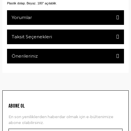
Plastik dolap. Beyaz. 180° açılabilir.
Yorumlar
Taksit Seçenekleri
Bu ürüne ilk yorumu siz yapın!
Önerileriniz
Yorum Yaz
Bu ürünün fiyat bilgisi, resim, ürün açıklamalarında ve diğer
konularda yetersiz gördüğünüz noktaları öneri formunu
kullanarak tarafımıza iletebilirsiniz.
Görüş ve önerileriniz için teşekkür ederiz.
Ürün resmi kalitesiz, bozuk veya görüntülenemiyor.
ABONE OL
Ürün açıklamasında eksik bilgiler bulunuyor.
En son yeniliklerden haberdar olmak için e-bültenimize
Ürün bilgilerinde hatalar bulunuyor.
abone olabilirsiniz.
Ürün fiyatı diğer sitelerden daha pahalı.