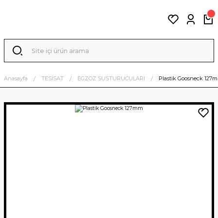
Anasayfa
TESİSAT
EGZOZ SUSTURUCULARI
Plastik Goosneck 127