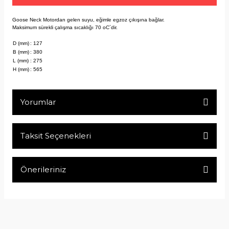
Goose Neck Motordan gelen suyu, eğimle egzoz çıkışına bağlar.
Maksimum sürekli çalışma sıcaklığı 70 oC´dir.
D (mm)
: 127
B (mm)
: 380
L (mm)
: 275
H (mm)
: 565
Yorumlar
Taksit Seçenekleri
Bu ürüne ilk yorumu siz yapın!
Önerileriniz
Yorum Yaz
Bu ürünün fiyat bilgisi, resim, ürün açıklamalarında ve diğer
konularda yetersiz gördüğünüz noktaları öneri formunu
kullanarak tarafımıza iletebilirsiniz.
Görüş ve önerileriniz için teşekkür ederiz.