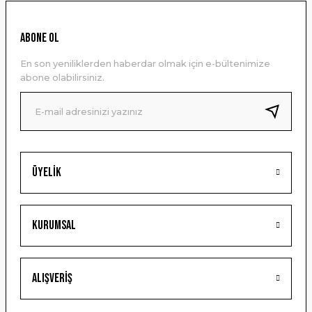
Ürün resmi kalitesiz, bozuk veya görüntülenemiyor.
ABONE OL
Ürün açıklamasında eksik bilgiler bulunuyor.
En son yeniliklerden haberdar olmak için e-bültenimize
Ürün bilgilerinde hatalar bulunuyor.
abone olabilirsiniz.
Ürün fiyatı diğer sitelerden daha pahalı.
Bu ürüne benzer farklı alternatifler olmalı.
Üyelik
Gönder
Kurumsal
Alışveriş