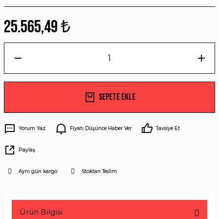
25.565,49 ₺
Sepete Ekle
Yorum Yaz
Fiyatı Düşünce Haber Ver
Tavsiye Et
Paylaş
Aynı gün kargo
Stoktan Teslim
Ürün Bilgisi