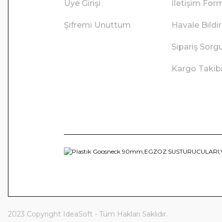
Üye Girişi
İletişim For
Şifremi Unuttum
Havale Bild
Sipariş Sorg
Kargo Takib
2023 Copyright IdeaSoft - Tüm Hakları Saklıdır.