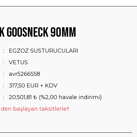
ik Goosneck 90mm
EGZOZ SUSTURUCULARI
VETUS
avr5266558
317,50 EUR + KDV
20.501,81 ₺ (%2,00 havale indirimi)
 den başlayan taksitlerle!!