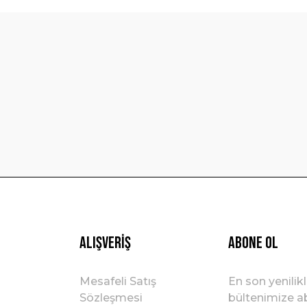
Bu ürüne ilk yorumu siz yapın!
Yorum Yaz
Gönder
Alışveriş
ABONE OL
Mesafeli Satış
En son yenilik
Sözleşmesi
bültenimize ab