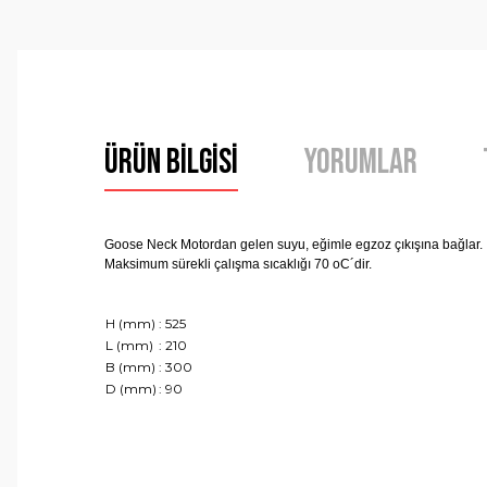
Ürün Bilgisi
Yorumlar
Goose Neck Motordan gelen suyu, eğimle egzoz çıkışına bağlar.
Maksimum sürekli çalışma sıcaklığı 70 oC´dir.
H (mm)
: 525
L (mm)
: 210
B (mm)
: 300
D (mm)
: 90
Bu ürünün fiyat bilgisi, resim, ürün açıklamalarında ve 