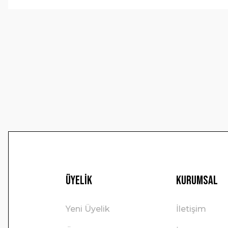
Görüş ve önerileriniz için teşekkür ederiz.
Ürün resmi kalitesiz, bozuk veya görüntülenemiyor.
Ürün açıklamasında eksik bilgiler bulunuyor.
Ürün bilgilerinde hatalar bulunuyor.
Ürün fiyatı diğer sitelerden daha pahalı.
Bu ürüne benzer farklı alternatifler olmalı.
Üyelik
Kurumsal
Yeni Üyelik
İletişim