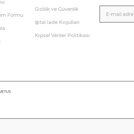
mu
Gizlilik ve Güvenlik
irim Formu
İptal İade Koşullari
ula
Kişisel Veriler Politikası
i