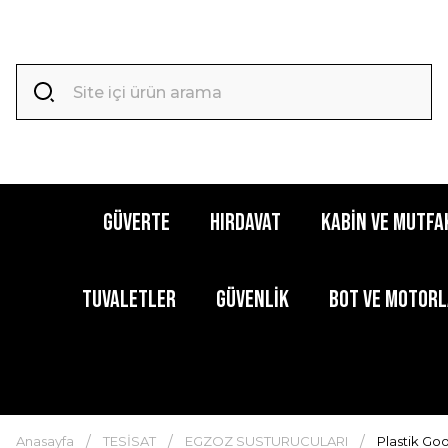
GÜVERTE
HIRDAVAT
KABİN ve MUTFA
TUVALETLER
GÜVENLİK
BOT ve MOTOR
Anasayfa
TESİSAT
EGZOZ SUSTURUCULARI
Plastik G