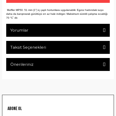
Muffler MP50. 51 mm (1") iç çaplı hortumlara uygulanabilir. Egzoz hattındaki suyu
daha da karıştırarak gürültüyü en az hale indirger. Maksimum sürekli çalışma sıcaklığı
70 °C´ dir.
Yorumlar
Taksit Seçenekleri
Bu ürüne ilk yorumu siz yapın!
Önerileriniz
Yorum Yaz
Bu ürünün fiyat bilgisi, resim, ürün açıklamalarında ve diğer
konularda yetersiz gördüğünüz noktaları öneri formunu
kullanarak tarafımıza iletebilirsiniz.
Görüş ve önerileriniz için teşekkür ederiz.
Ürün resmi kalitesiz, bozuk veya görüntülenemiyor.
ABONE OL
Ürün açıklamasında eksik bilgiler bulunuyor.