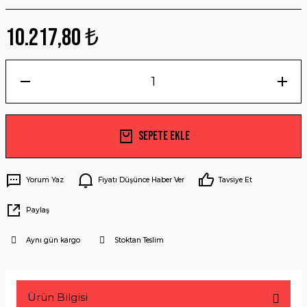
10.217,80 ₺
Sepete Ekle
Yorum Yaz
Fiyatı Düşünce Haber Ver
Tavsiye Et
Paylaş
Aynı gün kargo
Stoktan Teslim
Ürün Bilgisi