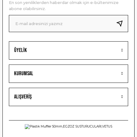
En son yeniliklerden haberdar olmak için e-bültenimize
Ürün bilgilerinde hatalar bulunuyor.
abone olabilirsiniz.
Ürün fiyatı diğer sitelerden daha pahalı.
Bu ürüne benzer farklı alternatifler olmalı.
Üyelik
Gönder
Kurumsal
Alışveriş