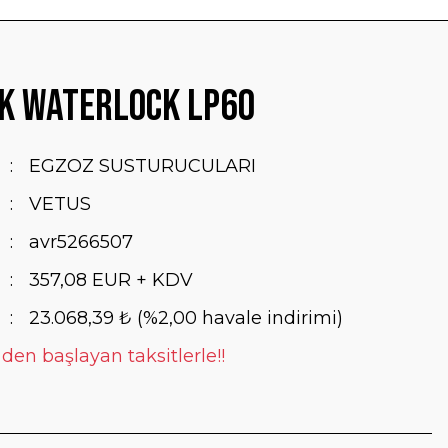
k Waterlock LP60
EGZOZ SUSTURUCULARI
VETUS
avr5266507
357,08 EUR + KDV
23.068,39 ₺ (%2,00 havale indirimi)
 den başlayan taksitlerle!!