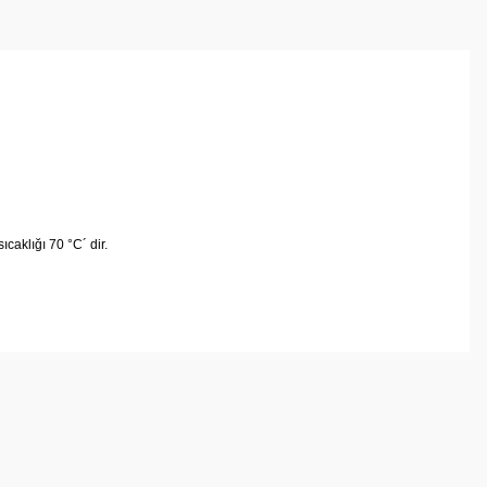
caklığı 70 °C´ dir.
arafımıza iletebilirsiniz.