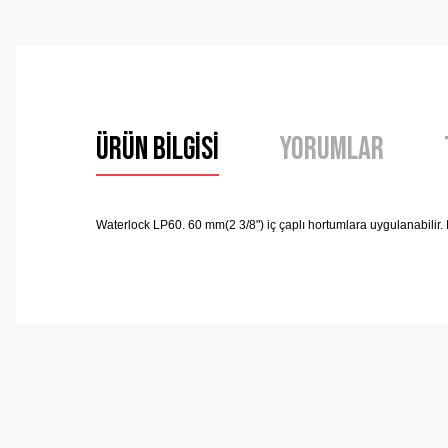
Ürün Bilgisi
Yorumlar
Waterlock LP60. 60 mm(2 3/8") iç çaplı hortumlara uygulanabilir. B
Bu ürünün fiyat bilgisi, resim, ürün açıklamalarında ve 
Görüş ve önerileriniz için teşekkür ederiz.
Ürün resmi kalitesiz, bozuk veya görüntülenemiyor.
Ürün açıklamasında eksik bilgiler bulunuyor.
Ürün bilgilerinde hatalar bulunuyor.
Ürün fiyatı diğer sitelerden daha pahalı.