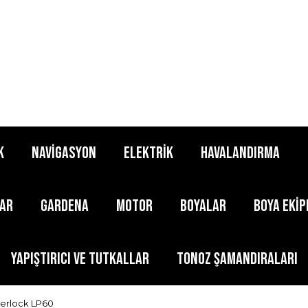
K
NAVİGASYON
ELEKTRİK
HAVALANDIRMA
LAR
GARDENA
MOTOR
BOYALAR
BOYA EKİ
YAPIŞTIRICI ve TUTKALLAR
TONOZ ŞAMANDIRALARI
terlock LP60