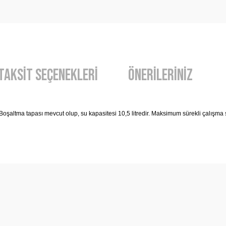
Taksit Seçenekleri
Önerileriniz
oşaltma tapası mevcut olup, su kapasitesi 10,5 litredir. Maksimum sürekli çalışma sı
diğer konularda yetersiz gördüğünüz noktaları öneri formunu kullanarak t
Bu ürüne ilk yorumu siz yapın!
Yorum Yaz