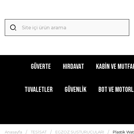
GÜVERTE
HIRDAVAT
KABİN ve MUTFA
TUVALETLER
GÜVENLİK
BOT ve MOTOR
Anasayfa
TESİSAT
EGZOZ SUSTURUCULARI
Plastik Wa