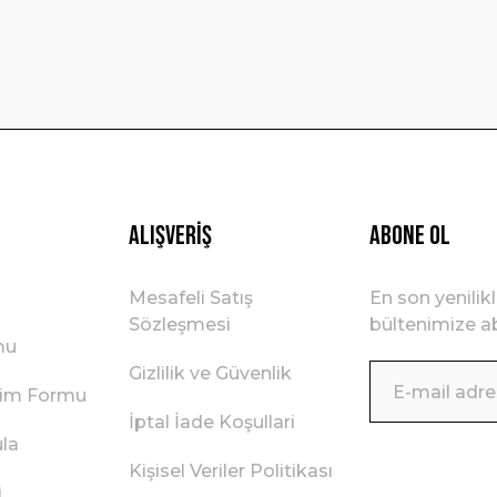
Gönder
Alışveriş
ABONE OL
Mesafeli Satış
En son yenilik
Sözleşmesi
bültenimize ab
mu
Gizlilik ve Güvenlik
irim Formu
İptal İade Koşullari
ula
Kişisel Veriler Politikası
i