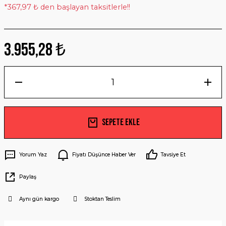
*367,97 ₺ den başlayan taksitlerle!!
3.955,28 ₺
Sepete Ekle
Yorum Yaz
Fiyatı Düşünce Haber Ver
Tavsiye Et
Paylaş
Aynı gün kargo
Stoktan Teslim