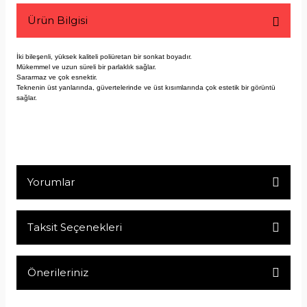
Ürün Bilgisi
İki bileşenli, yüksek kaliteli poliüretan bir sonkat boyadır.
Mükemmel ve uzun süreli bir parlaklık sağlar.
Sararmaz ve çok esnektir.
Teknenin üst yanlarında, güvertelerinde ve üst kısımlarında çok estetik bir görüntü
sağlar.
Yorumlar
Taksit Seçenekleri
Bu ürüne ilk yorumu siz yapın!
Önerileriniz
Yorum Yaz