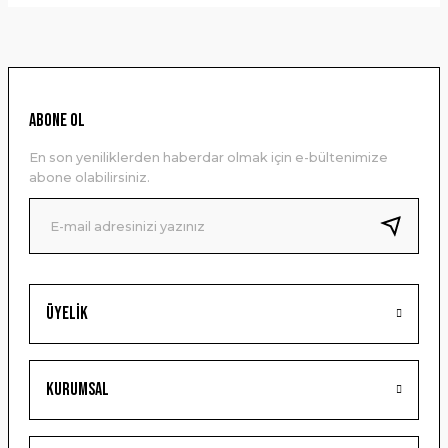
Bu ürünün fiyat bilgisi, resim, ürün açıklamalarında ve diğer
konularda yetersiz gördüğünüz noktaları öneri formunu
kullanarak tarafımıza iletebilirsiniz.
Görüş ve önerileriniz için teşekkür ederiz.
Ürün resmi kalitesiz, bozuk veya görüntülenemiyor.
ABONE OL
Ürün açıklamasında eksik bilgiler bulunuyor.
En son yeniliklerden haberdar olmak için e-bültenimize
Ürün bilgilerinde hatalar bulunuyor.
abone olabilirsiniz.
Ürün fiyatı diğer sitelerden daha pahalı.
Bu ürüne benzer farklı alternatifler olmalı.
Üyelik
Gönder
Kurumsal