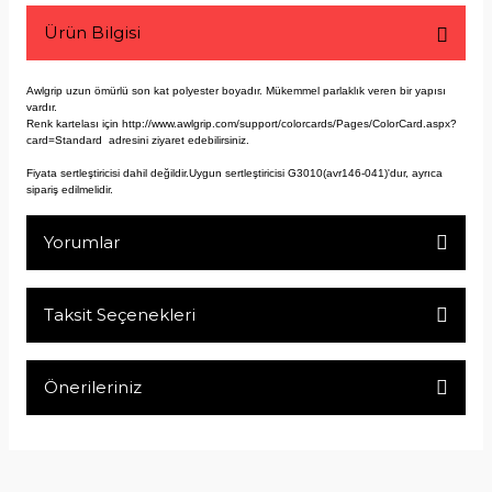
Ürün Bilgisi
Awlgrip uzun ömürlü son kat polyester boyadır. Mükemmel parlaklık veren bir yapısı
vardır.
Renk kartelası için
http://www.awlgrip.com/support/colorcards/Pages/ColorCard.aspx?
card=Standard
adresini ziyaret edebilirsiniz.
Fiyata sertleştiricisi dahil değildir.Uygun sertleştiricisi G3010(avr146-041)'dur, ayrıca
sipariş edilmelidir.
Yorumlar
Taksit Seçenekleri
Bu ürüne ilk yorumu siz yapın!
Önerileriniz
Yorum Yaz
Bu ürünün fiyat bilgisi, resim, ürün açıklamalarında ve diğer
konularda yetersiz gördüğünüz noktaları öneri formunu
kullanarak tarafımıza iletebilirsiniz.