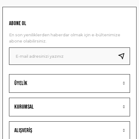
Görüş ve önerileriniz için teşekkür ederiz.
Ürün resmi kalitesiz, bozuk veya görüntülenemiyor.
ABONE OL
Ürün açıklamasında eksik bilgiler bulunuyor.
En son yeniliklerden haberdar olmak için e-bültenimize
Ürün bilgilerinde hatalar bulunuyor.
abone olabilirsiniz.
Ürün fiyatı diğer sitelerden daha pahalı.
Bu ürüne benzer farklı alternatifler olmalı.
Üyelik
Gönder
Kurumsal
Alışveriş