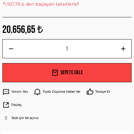
*1.921,76 ₺ den başlayan taksitlerle!!
20.656,65 ₺
Sepete Ekle
Yorum Yaz
Fiyatı Düşünce Haber Ver
Tavsiye Et
Paylaş
Stok için tel açınız