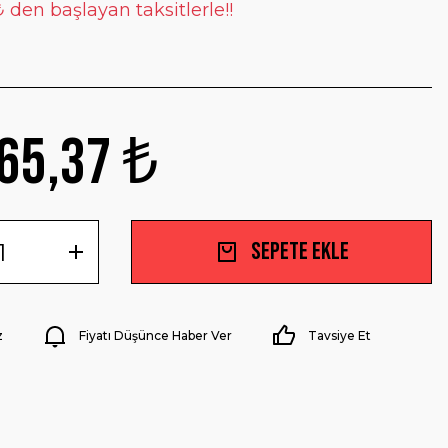
 den başlayan taksitlerle!!
65,37 ₺
Sepete Ekle
z
Fiyatı Düşünce Haber Ver
Tavsiye Et