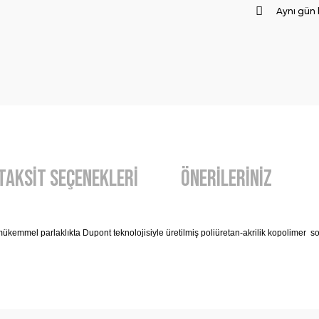
Aynı gün
Taksit Seçenekleri
Önerileriniz
mükemmel parlaklıkta Dupont teknolojisiyle üretilmiş poliüretan-akrilik kopolimer so
diğer konularda yetersiz gördüğünüz noktaları öneri formunu kullanarak t
Bu ürüne ilk yorumu siz yapın!