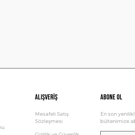
Yorum Yaz
Gönder
Alışveriş
ABONE OL
Mesafeli Satış
En son yenilik
Sözleşmesi
bültenimize ab
mu
Gizlilik ve Güvenlik