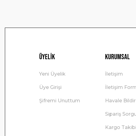
Bu ürüne benzer farklı alternatifler olmalı.
Üyelik
Kurumsal
Yeni Üyelik
İletişim
Üye Girişi
İletişim For
Şifremi Unuttum
Havale Bild
Sipariş Sorg
Kargo Takib