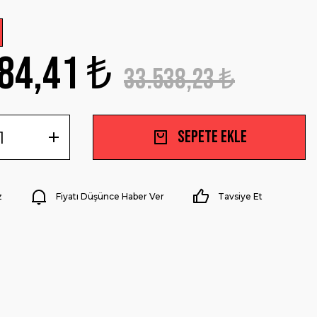
84,41 ₺
33.538,23 ₺
Sepete Ekle
z
Fiyatı Düşünce Haber Ver
Tavsiye Et