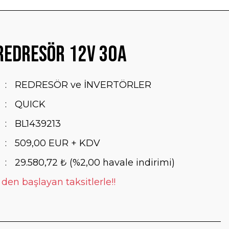
Redresör 12V 30A
REDRESÖR ve İNVERTÖRLER
QUICK
BL1439213
509,00 EUR + KDV
29.580,72 ₺ (%2,00 havale indirimi)
 den başlayan taksitlerle!!