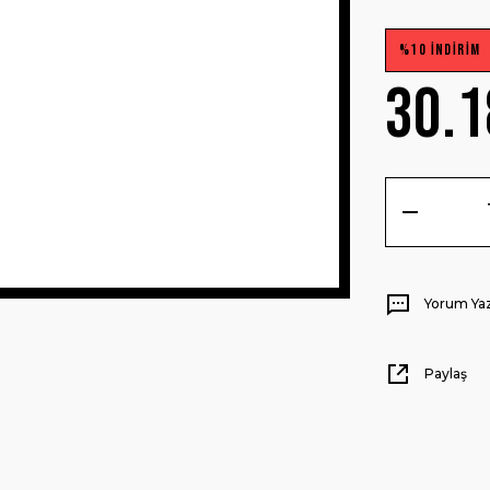
%10 İNDİRİM
30.1
Yorum Ya
Paylaş