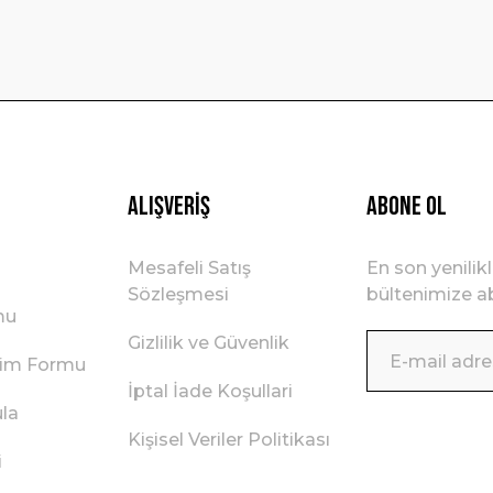
Gönder
Alışveriş
ABONE OL
Mesafeli Satış
En son yenilik
Sözleşmesi
bültenimize ab
mu
Gizlilik ve Güvenlik
irim Formu
İptal İade Koşullari
ula
Kişisel Veriler Politikası
i