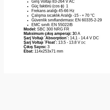
Giriş Voltajı 83-264 V AC
Güç faktörü (cos ϕ) 1
Frekans aralığı 45-66 Hz
Çalışma sıcaklık Aralığı -15 - + 70 °C
Güvenlik sınıflandırması: EN 60335-2-29
EMC sınıfı: EN 55022/B
Model:
SBC 300 NRG FR
Maksimum çıkış amperajı: 3
0 A
Şarj Voltajı ´Absorption´:
14,1 - 14.4 V DC
Şarj Voltajı ´Float´:
13.5 - 13.8 V
DC
Çıkış Sayısı:
3
Ebat:
114x253x71 mm
Bu ürünün fiyat bilgisi, resim, ürün açıklamalarında ve 
Görüş ve önerileriniz için teşekkür ederiz.
Ürün resmi kalitesiz, bozuk veya görüntülenemiyor.
Ürün açıklamasında eksik bilgiler bulunuyor.
Ürün bilgilerinde hatalar bulunuyor.
Ürün fiyatı diğer sitelerden daha pahalı.