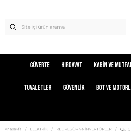
GÜVERTE
HIRDAVAT
KABİN ve MUTFA
TUVALETLER
GÜVENLİK
BOT ve MOTOR
Anasayfa
ELEKTRİK
REDRESÖR ve İNVERTÖRLER
QUICK