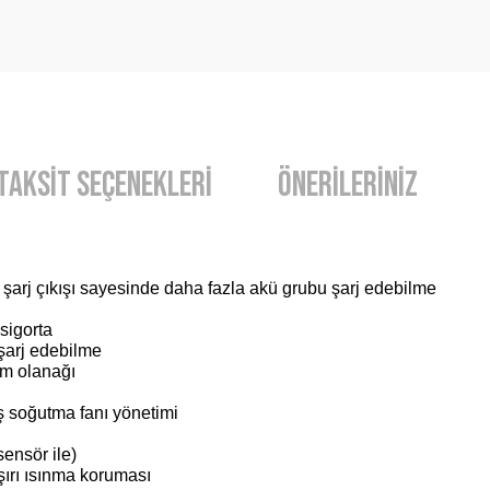
Taksit Seçenekleri
Önerileriniz
u şarj çıkışı sayesinde daha fazla akü grubu şarj edebilme
 sigorta
şarj edebilme
ım olanağı
ş soğutma fanı yönetimi
ensör ile)
aşırı ısınma koruması