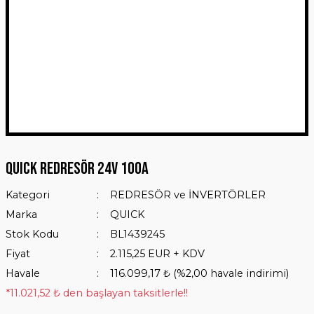
QUICK Redresör 24V 100A
Kategori
REDRESÖR ve İNVERTÖRLER
Marka
QUICK
Stok Kodu
BL1439245
Fiyat
2.115,25 EUR + KDV
Havale
116.099,17 ₺ (%2,00 havale indirimi)
*11.021,52 ₺ den başlayan taksitlerle!!