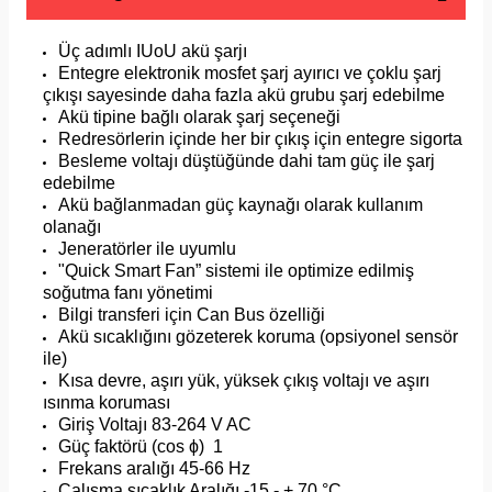
Üç adımlı IUoU akü şarjı
Entegre elektronik mosfet şarj ayırıcı ve çoklu şarj
çıkışı sayesinde daha fazla akü grubu şarj edebilme
Akü tipine bağlı olarak şarj seçeneği
Redresörlerin içinde her bir çıkış için entegre sigorta
Besleme voltajı düştüğünde dahi tam güç ile şarj
edebilme
Akü bağlanmadan güç kaynağı olarak kullanım
olanağı
Jeneratörler ile uyumlu
"Quick Smart Fan” sistemi ile optimize edilmiş
soğutma fanı yönetimi
Bilgi transferi için Can Bus özelliği
Akü sıcaklığını gözeterek koruma (opsiyonel sensör
ile)
Kısa devre, aşırı yük, yüksek çıkış voltajı ve aşırı
ısınma koruması
Giriş Voltajı 83-264 V AC
Güç faktörü (cos ϕ) 1
Frekans aralığı 45-66 Hz
Çalışma sıcaklık Aralığı -15 - + 70 °C