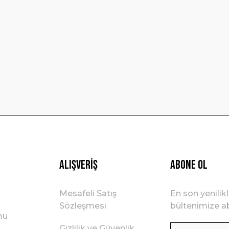
Yorum Yaz
Gönder
Alışveriş
ABONE OL
Mesafeli Satış
En son yenilik
Sözleşmesi
bültenimize ab
mu
Gizlilik ve Güvenlik