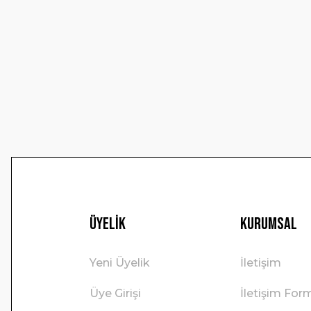
Ürün resmi kalitesiz, bozuk veya görüntülenemiyor.
Ürün açıklamasında eksik bilgiler bulunuyor.
Ürün bilgilerinde hatalar bulunuyor.
Ürün fiyatı diğer sitelerden daha pahalı.
Bu ürüne benzer farklı alternatifler olmalı.
Üyelik
Kurumsal
Yeni Üyelik
İletişim
Üye Girişi
İletişim For