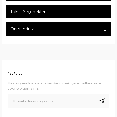
Taksit Seçenekleri
Bu ürüne ilk yorumu siz yapın!
Önerileriniz
Yorum Yaz
Bu ürünün fiyat bilgisi, resim, ürün açıklamalarında ve diğer
konularda yetersiz gördüğünüz noktaları öneri formunu
kullanarak tarafımıza iletebilirsiniz.
Görüş ve önerileriniz için teşekkür ederiz.
Ürün resmi kalitesiz, bozuk veya görüntülenemiyor.
ABONE OL
Ürün açıklamasında eksik bilgiler bulunuyor.
En son yeniliklerden haberdar olmak için e-bültenimize
Ürün bilgilerinde hatalar bulunuyor.
abone olabilirsiniz.
Ürün fiyatı diğer sitelerden daha pahalı.
Bu ürüne benzer farklı alternatifler olmalı.