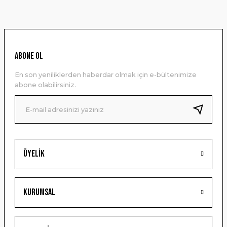
konularda yetersiz gördüğünüz noktaları öneri formunu
kullanarak tarafımıza iletebilirsiniz.
Görüş ve önerileriniz için teşekkür ederiz.
Ürün resmi kalitesiz, bozuk veya görüntülenemiyor.
ABONE OL
Ürün açıklamasında eksik bilgiler bulunuyor.
En son yeniliklerden haberdar olmak için e-bültenimize
Ürün bilgilerinde hatalar bulunuyor.
abone olabilirsiniz.
Ürün fiyatı diğer sitelerden daha pahalı.
Bu ürüne benzer farklı alternatifler olmalı.
Üyelik
Gönder
Kurumsal