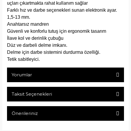
uçları çıkartmakta rahat kullanım sağlar
Farklı hız ve darbe seçenekleri sunan elektronik ayar.
1,5-13 mm.
Anahtarsız mandren
Güvenli ve konforlu tutuş için ergonomik tasarım
İlave kol ve derinlik çubuğu
Düz ve darbeli delme imkanı.
Delme için darbe sistemini durdurma özelliği.
Tetik sabitleyici.
Yorumlar
Taksit Seçenekleri
Bu ürüne ilk yorumu siz yapın!
Önerileriniz
Yorum Yaz
Bu ürünün fiyat bilgisi, resim, ürün açıklamalarında ve diğer