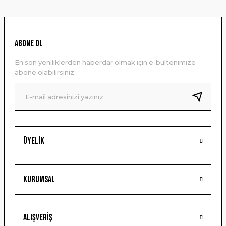
kullanarak tarafımıza iletebilirsiniz.
Görüş ve önerileriniz için teşekkür ederiz.
Ürün resmi kalitesiz, bozuk veya görüntülenemiyor.
ABONE OL
Ürün açıklamasında eksik bilgiler bulunuyor.
En son yeniliklerden haberdar olmak için e-bültenimize
Ürün bilgilerinde hatalar bulunuyor.
abone olabilirsiniz.
Ürün fiyatı diğer sitelerden daha pahalı.
Bu ürüne benzer farklı alternatifler olmalı.
Üyelik
Gönder
Kurumsal
Alışveriş