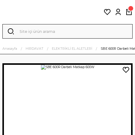
Anasayfa
HIRDAVAT
ELEKTRİKLİ EL ALETLERİ
SBE 600R Darbeli M