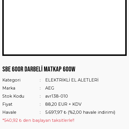
SBE 600R Darbeli Matkap 600W
Kategori
ELEKTRİKLİ EL ALETLERİ
Marka
AEG
Stok Kodu
avr138-010
Fiyat
88,20 EUR + KDV
Havale
5.697,97 ₺ (%2,00 havale indirimi)
*540,92 ₺ den başlayan taksitlerle!!