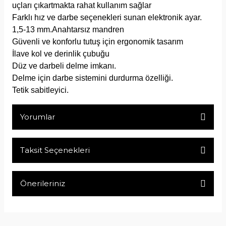
uçları çıkartmakta rahat kullanım sağlar
Farklı hız ve darbe seçenekleri sunan elektronik ayar.
1,5-13 mm.Anahtarsız mandren
Güvenli ve konforlu tutuş için ergonomik tasarım
İlave kol ve derinlik çubuğu
Düz ve darbeli delme imkanı.
Delme için darbe sistemini durdurma özelliği.
Tetik sabitleyici.
Yorumlar
Taksit Seçenekleri
Bu ürüne ilk yorumu siz yapın!
Önerileriniz
Yorum Yaz
Bu ürünün fiyat bilgisi, resim, ürün açıklamalarında ve diğer
konularda yetersiz gördüğünüz noktaları öneri formunu