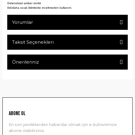
Geleneksel amber renkli.
Ilık/daha sıcak iklimlerde inceltmeden kullanım.
Yorumlar
Taksit Seçenekleri
Bu ürüne ilk yorumu siz yapın!
Önerileriniz
Yorum Yaz
Bu ürünün fiyat bilgisi, resim, ürün açıklamalarında ve diğer
konularda yetersiz gördüğünüz noktaları öneri formunu
kullanarak tarafımıza iletebilirsiniz.
Görüş ve önerileriniz için teşekkür ederiz.
Ürün resmi kalitesiz, bozuk veya görüntülenemiyor.
ABONE OL
Ürün açıklamasında eksik bilgiler bulunuyor.
En son yeniliklerden haberdar olmak için e-bültenimize
Ürün bilgilerinde hatalar bulunuyor.
abone olabilirsiniz.