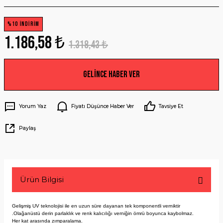
%10 İNDİRİM
1.186,58 ₺
1.318,43 ₺
Gelince Haber Ver
Yorum Yaz
Fiyatı Düşünce Haber Ver
Tavsiye Et
Paylaş
Ürün Bilgisi
Gelişmiş UV teknolojisi ile en uzun süre dayanan tek komponentli verniktir
.
Olağanüstü derin parlaklık ve renk kalıcılığı verniğin ömrü boyunca kaybolmaz.
Her kat arasında zımparalama.