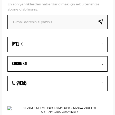
En son yeniliklerden haberdar olmak için e-bültenimize
Ürün bilgilerinde hatalar bulunuyor.
abone olabilirsiniz.
Ürün fiyatı diğer sitelerden daha pahalı.
Bu ürüne benzer farklı alternatifler olmalı.
Üyelik
Gönder
Kurumsal
Alışveriş