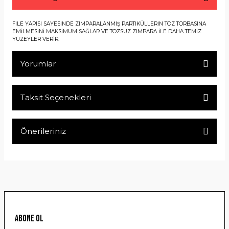
FİLE YAPISI SAYESİNDE ZIMPARALANMIŞ PARTİKÜLLERİN TOZ TORBASINA
EMİLMESİNİ MAKSİMUM SAĞLAR VE TOZSUZ ZIMPARA İLE DAHA TEMİZ
YÜZEYLER VERİR.
Yorumlar
Taksit Seçenekleri
Bu ürüne ilk yorumu siz yapın!
Önerileriniz
Yorum Yaz
Bu ürünün fiyat bilgisi, resim, ürün açıklamalarında ve diğer
konularda yetersiz gördüğünüz noktaları öneri formunu
kullanarak tarafımıza iletebilirsiniz.
Görüş ve önerileriniz için teşekkür ederiz.
Ürün resmi kalitesiz, bozuk veya görüntülenemiyor.
ABONE OL
Ürün açıklamasında eksik bilgiler bulunuyor.