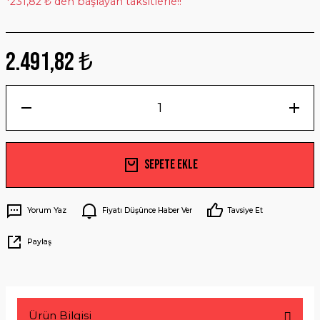
*231,82 ₺ den başlayan taksitlerle!!
2.491,82 ₺
Sepete Ekle
Yorum Yaz
Fiyatı Düşünce Haber Ver
Tavsiye Et
Paylaş
Ürün Bilgisi