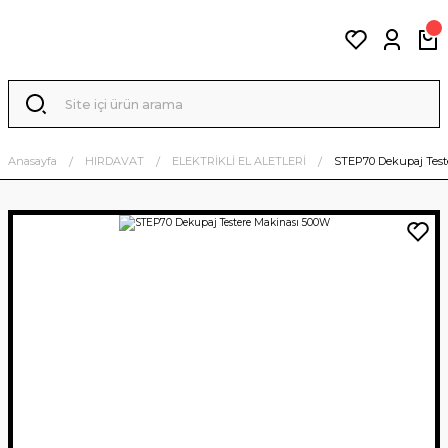
Anasayfa
HIRDAVAT
ELEKTRİKLİ EL ALETLERİ
STEP70 Dekupaj Test