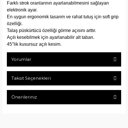
Farklı strok oranlarının ayarlanabilmesini sağlayan
elektronik ayar.
En uygun ergonomik tasarım ve rahat tutuş için soft grip
özelliği.
Talaş püskürtücü özelliği görme açısını arttır.
Açılı kesebilmek için ayarlanabilir alt taban.
45°lik kusursuz açılı kesim.
Yorumlar
Taksit Seçenekleri
Bu ürüne ilk yorumu siz yapın!
Önerileriniz
Yorum Yaz
Bu ürünün fiyat bilgisi, resim, ürün açıklamalarında ve diğer
konularda yetersiz gördüğünüz noktaları öneri formunu
kullanarak tarafımıza iletebilirsiniz.