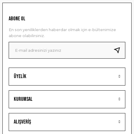
Görüş ve önerileriniz için teşekkür ederiz.
Ürün resmi kalitesiz, bozuk veya görüntülenemiyor.
ABONE OL
Ürün açıklamasında eksik bilgiler bulunuyor.
En son yeniliklerden haberdar olmak için e-bültenimize
Ürün bilgilerinde hatalar bulunuyor.
abone olabilirsiniz.
Ürün fiyatı diğer sitelerden daha pahalı.
Bu ürüne benzer farklı alternatifler olmalı.
Üyelik
Gönder
Kurumsal
Alışveriş