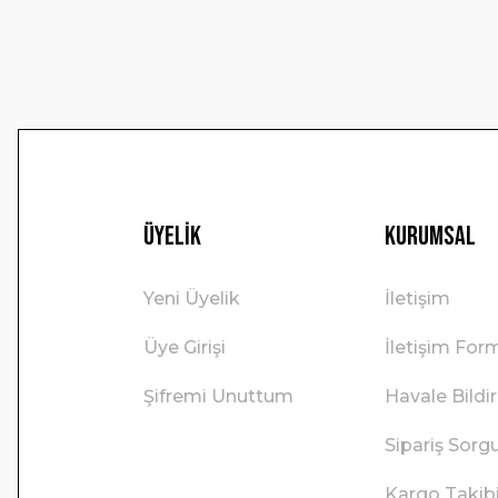
Bu ürüne benzer farklı alternatifler olmalı.
Üyelik
Kurumsal
Yeni Üyelik
İletişim
Üye Girişi
İletişim For
Şifremi Unuttum
Havale Bild
Sipariş Sorg
Kargo Takib