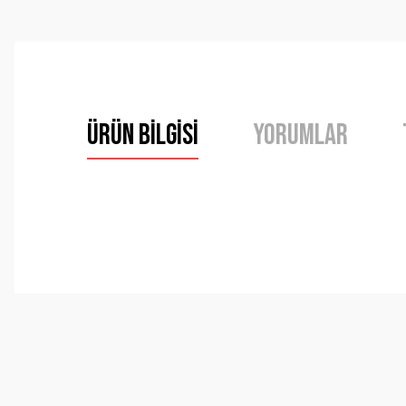
Ürün Bilgisi
Yorumlar
Bu ürünün fiyat bilgisi, resim, ürün açıklamalarında ve 
Görüş ve önerileriniz için teşekkür ederiz.
Ürün resmi kalitesiz, bozuk veya görüntülenemiyor.
Ürün açıklamasında eksik bilgiler bulunuyor.
Ürün bilgilerinde hatalar bulunuyor.
Ürün fiyatı diğer sitelerden daha pahalı.