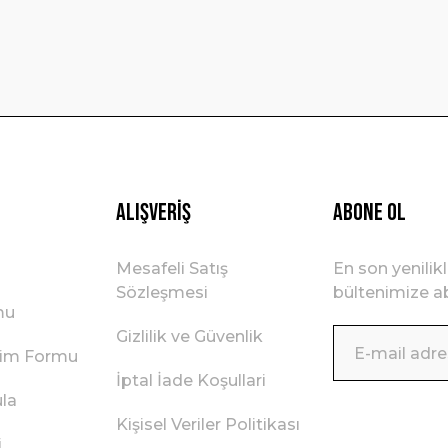
Gönder
Alışveriş
ABONE OL
Mesafeli Satış
En son yenilik
Sözleşmesi
bültenimize ab
mu
Gizlilik ve Güvenlik
irim Formu
İptal İade Koşullari
ula
Kişisel Veriler Politikası
i