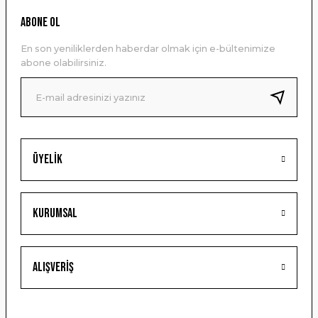
Ürün resmi kalitesiz, bozuk veya görüntülenemiyor.
ABONE OL
Ürün açıklamasında eksik bilgiler bulunuyor.
En son yeniliklerden haberdar olmak için e-bültenimize
Ürün bilgilerinde hatalar bulunuyor.
abone olabilirsiniz.
Ürün fiyatı diğer sitelerden daha pahalı.
Bu ürüne benzer farklı alternatifler olmalı.
Üyelik
Gönder
Kurumsal
Alışveriş