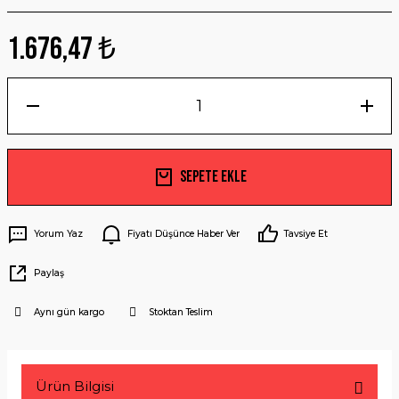
1.676,47 ₺
Sepete Ekle
Yorum Yaz
Fiyatı Düşünce Haber Ver
Tavsiye Et
Paylaş
Aynı gün kargo
Stoktan Teslim
Ürün Bilgisi