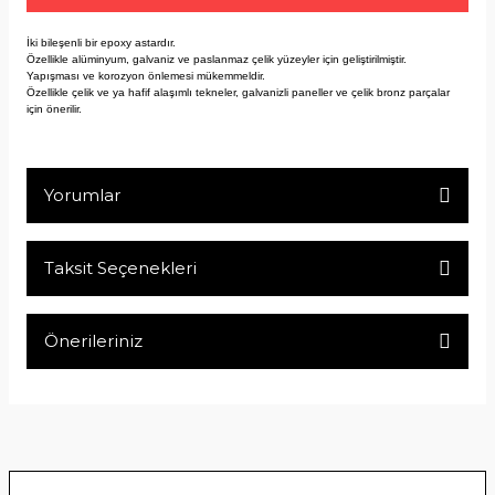
İki bileşenli bir epoxy astardır.
Özellikle alüminyum, galvaniz ve paslanmaz çelik yüzeyler için geliştirilmiştir.
Yapışması ve korozyon önlemesi mükemmeldir.
Özellikle çelik ve ya hafif alaşımlı tekneler, galvanizli paneller ve çelik bronz parçalar
için önerilir.
Yorumlar
Taksit Seçenekleri
Bu ürüne ilk yorumu siz yapın!
Önerileriniz
Yorum Yaz
Bu ürünün fiyat bilgisi, resim, ürün açıklamalarında ve diğer
konularda yetersiz gördüğünüz noktaları öneri formunu
kullanarak tarafımıza iletebilirsiniz.
Görüş ve önerileriniz için teşekkür ederiz.