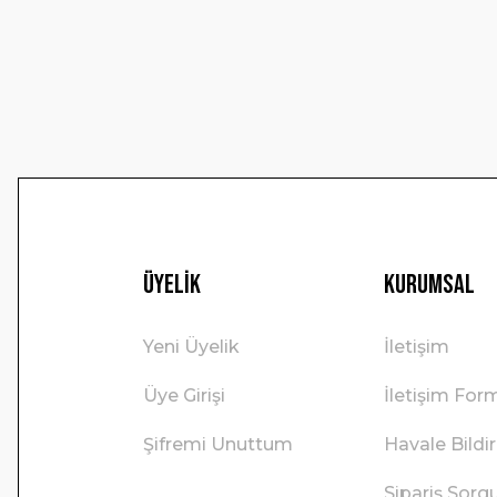
Ürün bilgilerinde hatalar bulunuyor.
Ürün fiyatı diğer sitelerden daha pahalı.
Bu ürüne benzer farklı alternatifler olmalı.
Üyelik
Kurumsal
Yeni Üyelik
İletişim
Üye Girişi
İletişim For
Şifremi Unuttum
Havale Bild
Sipariş Sorg