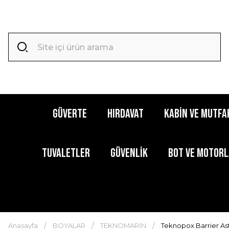
GÜVERTE
HIRDAVAT
KABİN ve MUTFA
TUVALETLER
GÜVENLİK
BOT ve MOTOR
Anasayfa
BOYALAR
TEKNOMARİN
Teknopox Barrier As