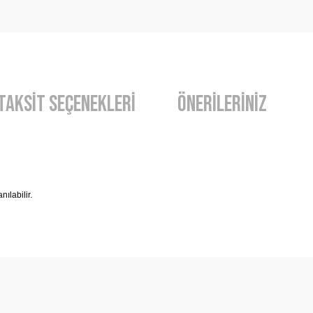
Taksit Seçenekleri
Önerileriniz
nılabilir.
diğer konularda yetersiz gördüğünüz noktaları öneri formunu kullanarak t
Bu ürüne ilk yorumu siz yapın!
Yorum Yaz