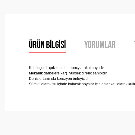
Ürün Bilgisi
Yorumlar
İki bileşenli, çok kalın bir epoxy arakat boyadır.
Mekanik darbelere karşı yüksek direnç sahibidir.
Deniz ortamında korozyon önleyicidir.
Sürekli olarak su içinde kalacak boyalar için astar katı olarak kulla
Bu ürünün fiyat bilgisi, resim, ürün açıklamalarında ve 
Görüş ve önerileriniz için teşekkür ederiz.
Ürün resmi kalitesiz, bozuk veya görüntülenemiyor.
Ürün açıklamasında eksik bilgiler bulunuyor.