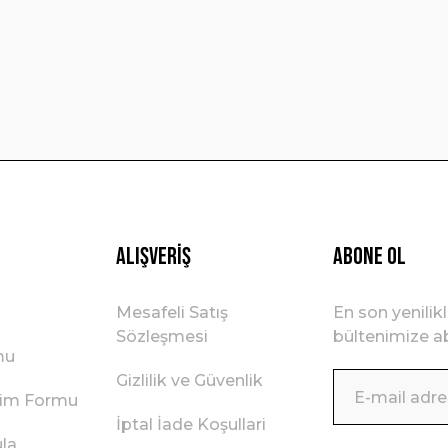
Gönder
Alışveriş
ABONE OL
Mesafeli Satış
En son yenilik
Sözleşmesi
bültenimize ab
mu
Gizlilik ve Güvenlik
irim Formu
İptal İade Koşullari
ula