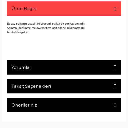
Ürün Bilgisi
Epoxy poliamin esaslı, iki bileşenli parlak bir sonkat boyadır.
Aşınma, sürtünme mukavemeti ve asit direnci mükemmeldir.
Antibakteriyeldir.
Yorumlar
Taksit Seçenekleri
Bu ürüne ilk yorumu siz yapın!
Önerileriniz
Yorum Yaz
Bu ürünün fiyat bilgisi, resim, ürün açıklamalarında ve diğer
konularda yetersiz gördüğünüz noktaları öneri formunu