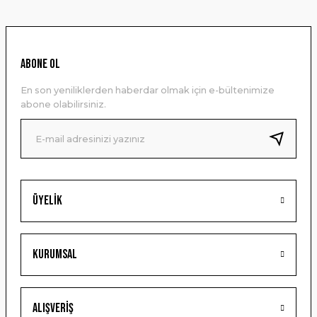
kullanarak tarafımıza iletebilirsiniz.
Görüş ve önerileriniz için teşekkür ederiz.
Ürün resmi kalitesiz, bozuk veya görüntülenemiyor.
ABONE OL
Ürün açıklamasında eksik bilgiler bulunuyor.
En son yeniliklerden haberdar olmak için e-bültenimize
Ürün bilgilerinde hatalar bulunuyor.
abone olabilirsiniz.
Ürün fiyatı diğer sitelerden daha pahalı.
Bu ürüne benzer farklı alternatifler olmalı.
Üyelik
Gönder
Kurumsal
Alışveriş