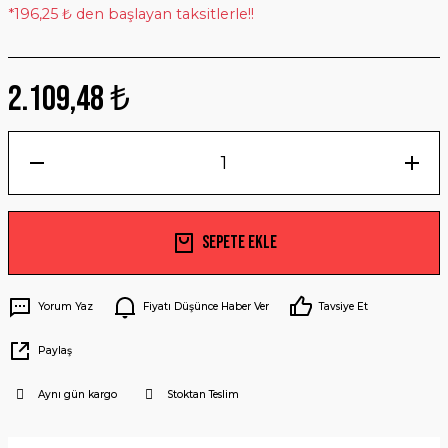
*196,25 ₺ den başlayan taksitlerle!!
2.109,48 ₺
Sepete Ekle
Yorum Yaz
Fiyatı Düşünce Haber Ver
Tavsiye Et
Paylaş
Aynı gün kargo
Stoktan Teslim