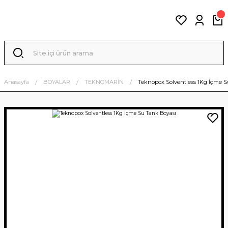
Anasayfa
BOYALAR
TEKNOMARİN
Teknopox Solventless 1Kg İçme 