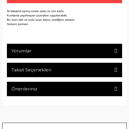
İki bileşenli epoxy esaslı astar ve son kattır.
Kumlama yapılmayan yüzeylere uygulanabilir.
Bu ürün tatlı ve tuzlu suya direnç özelliğine sahiptir.
Solvent içermez.
Yorumlar
Taksit Seçenekleri
Bu ürüne ilk yorumu siz yapın!
Önerileriniz
Yorum Yaz
Bu ürünün fiyat bilgisi, resim, ürün açıklamalarında ve diğer
konularda yetersiz gördüğünüz noktaları öneri formunu
kullanarak tarafımıza iletebilirsiniz.
Görüş ve önerileriniz için teşekkür ederiz.