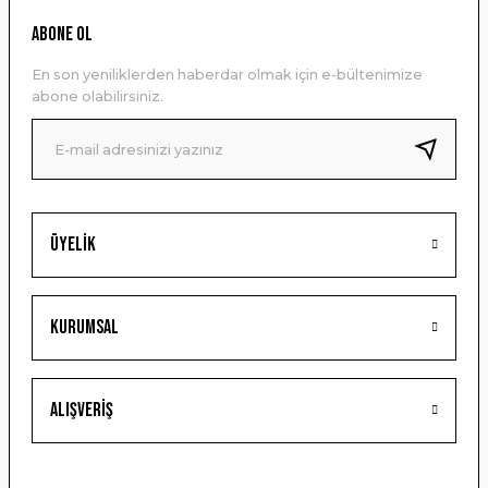
Ürün resmi kalitesiz, bozuk veya görüntülenemiyor.
ABONE OL
Ürün açıklamasında eksik bilgiler bulunuyor.
En son yeniliklerden haberdar olmak için e-bültenimize
Ürün bilgilerinde hatalar bulunuyor.
abone olabilirsiniz.
Ürün fiyatı diğer sitelerden daha pahalı.
Bu ürüne benzer farklı alternatifler olmalı.
Üyelik
Gönder
Kurumsal
Alışveriş