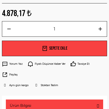
4.878,17 ₺
Sepete Ekle
Yorum Yaz
Fiyatı Düşünce Haber Ver
Tavsiye Et
Paylaş
Aynı gün kargo
Stoktan Teslim
Ürün Bilgisi