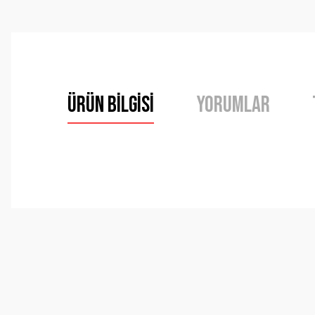
Ürün Bilgisi
Yorumlar
Bu ürünün fiyat bilgisi, resim, ürün açıklamalarında ve 
Görüş ve önerileriniz için teşekkür ederiz.
Ürün resmi kalitesiz, bozuk veya görüntülenemiyor.
Ürün açıklamasında eksik bilgiler bulunuyor.
Ürün bilgilerinde hatalar bulunuyor.
Ürün fiyatı diğer sitelerden daha pahalı.
Bu ürüne benzer farklı alternatifler olmalı.