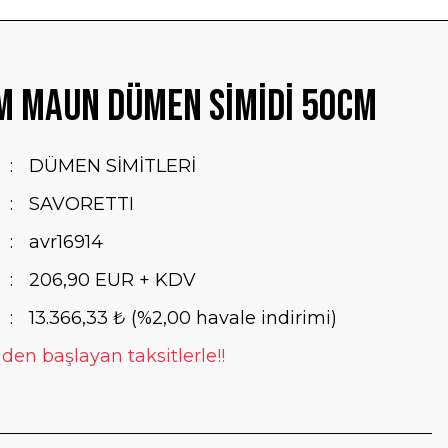
M Maun Dümen Simidi 50cm
DÜMEN SİMİTLERİ
SAVORETTI
avr16914
206,90 EUR + KDV
13.366,33 ₺ (%2,00 havale indirimi)
 den başlayan taksitlerle!!