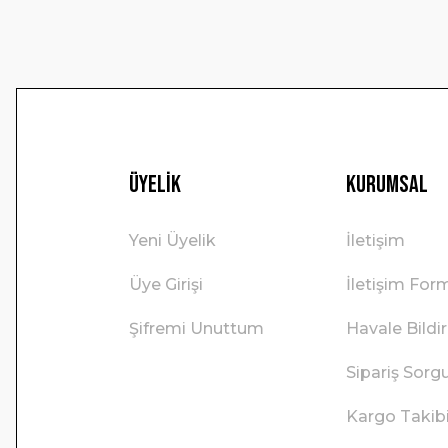
Üyelik
Kurumsal
Yeni Üyelik
İletişim
Üye Girişi
İletişim For
Şifremi Unuttum
Havale Bild
Sipariş Sorg
Kargo Takib