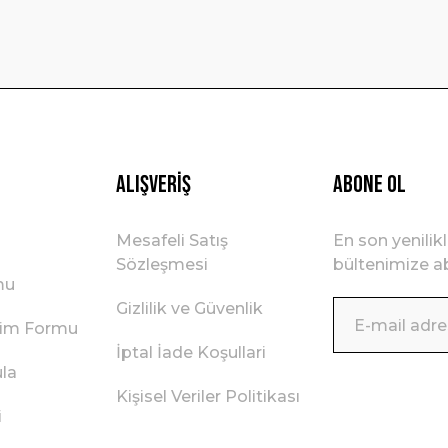
Gönder
Alışveriş
ABONE OL
Mesafeli Satış
En son yenilik
Sözleşmesi
bültenimize ab
mu
Gizlilik ve Güvenlik
irim Formu
İptal İade Koşullari
ula
Kişisel Veriler Politikası
i