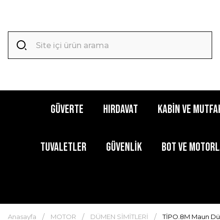
GÜVERTE
HIRDAVAT
KABİN ve MUTFA
TUVALETLER
GÜVENLİK
BOT ve MOTOR
Anasayfa
MOTOR
DÜMEN SİMİTLERİ
TİPO.8M Maun Dü