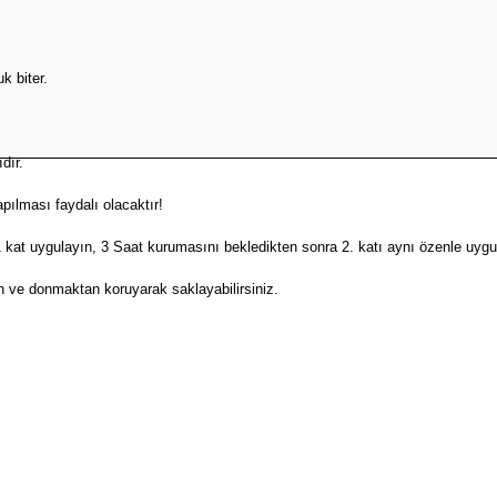
uk biter.
dır.
pılması faydalı olacaktır!
Gönder
1 kat uygulayın, 3 Saat kurumasını bekledikten sonra 2. katı aynı özenle uygu
n ve donmaktan koruyarak saklayabilirsiniz.