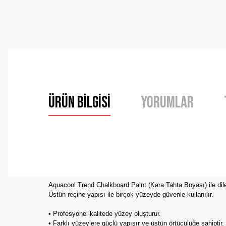
Ürün Bilgisi
Yorumlar
Bu ürünün fiyat bilgisi, resim, ürün açıklamalarında ve 
Görüş ve önerileriniz için teşekkür ederiz.
Aquacool Trend Chalkboard Paint (Kara Tahta Boyası) ile diledi
Üstün reçine yapısı ile birçok yüzeyde güvenle kullanılır.
Ürün resmi kalitesiz, bozuk veya görüntülenemiyor.
Ürün açıklamasında eksik bilgiler bulunuyor.
• Profesyonel kalitede yüzey oluşturur.
• Farklı yüzeylere güçlü yapışır ve üstün örtücülüğe sahiptir.
Ürün bilgilerinde hatalar bulunuyor.