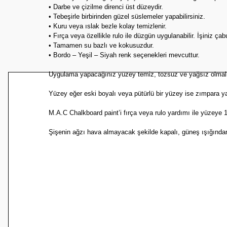
• Darbe ve çizilme direnci üst düzeydir.
Ürün fiyatı diğer sitelerden daha pahalı.
• Tebeşirle birbirinden güzel süslemeler yapabilirsiniz.
• Kuru veya ıslak bezle kolay temizlenir.
Bu ürüne benzer farklı alternatifler olmalı.
• Fırça veya özellikle rulo ile düzgün uygulanabilir. İşiniz çab
• Tamamen su bazlı ve kokusuzdur.
• Bordo – Yeşil – Siyah renk seçenekleri mevcuttur.
Uygulama yapacağınız yüzey temiz, tozsuz ve yağsız olmalı
Yüzey eğer eski boyalı veya pütürlü bir yüzey ise zımpara ya
M.A.C Chalkboard paint’i fırça veya rulo yardımı ile yüzeye 
Şişenin ağzı hava almayacak şekilde kapalı, güneş ışığında