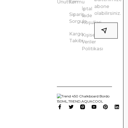
Unuttum
Formu
abone
İptal
olabilirsiniz.
Sipariş
İade
Sorgula
Koşullari
Kargo
Kişisel
Takibi
Veriler
Politikası