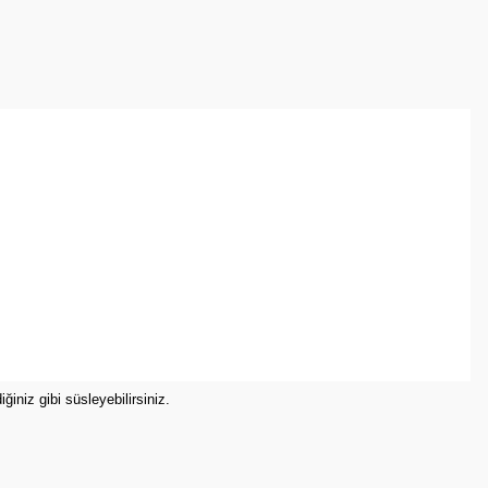
arafımıza iletebilirsiniz.
ğiniz gibi süsleyebilirsiniz.