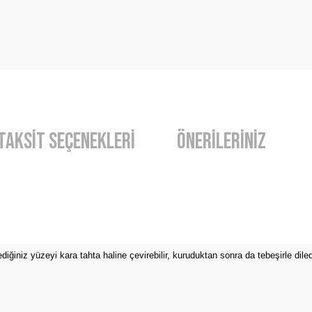
Taksit Seçenekleri
Önerileriniz
diğer konularda yetersiz gördüğünüz noktaları öneri formunu kullanarak t
Bu ürüne ilk yorumu siz yapın!
ğiniz yüzeyi kara tahta haline çevirebilir, kuruduktan sonra da tebeşirle diledi
Yorum Yaz