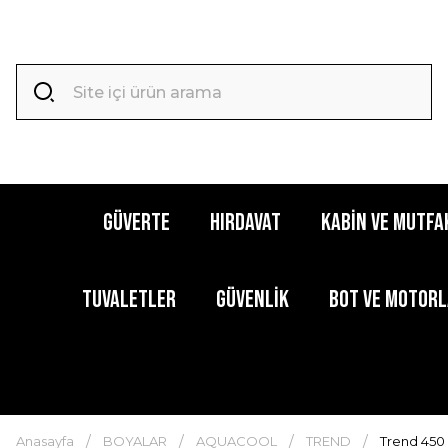
GÜVERTE
HIRDAVAT
KABİN ve MUTFA
TUVALETLER
GÜVENLİK
BOT ve MOTOR
Anasayfa
BOYALAR
AQUACOOL
TREND
Trend 450