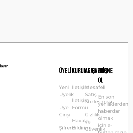
layın.
Üyelik
Kurumsal
Alışveriş
ABONE
OL
Yeni
İletişim
Mesafeli
Üyelik
Satış
En son
İletişim
Sözleşmesi
yeniliklerden
Üye
Formu
haberdar
Girişi
Gizlilik
olmak
Havale
ve
için e-
Şifremi
Bildirim
Güvenlik
bültenimize