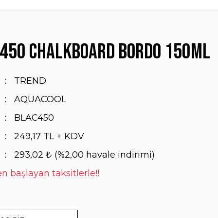
 450 Chalkboard Bordo 150ML
TREND
AQUACOOL
BLAC450
249,17 TL + KDV
293,02 ₺ (%2,00 havale indirimi)
n başlayan taksitlerle!!