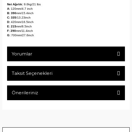
Net Ağırlık:
9.6kg/21 lbs
A:
120mm/4.7 inch
B: 390
mm/15.4inch
C: 335
/13.23inch
D:
420mm/16.5inch
E: 215
mm/8.5inch
F: 290
mm/11.4inch
G:
700mm/27.6inch
Yorumlar
Taksit Seçenekleri
Bu ürüne ilk yorumu siz yapın!
Önerileriniz
Yorum Yaz
Bu ürünün fiyat bilgisi, resim, ürün açıklamalarında ve diğer
konularda yetersiz gördüğünüz noktaları öneri formunu
kullanarak tarafımıza iletebilirsiniz.
Görüş ve önerileriniz için teşekkür ederiz.