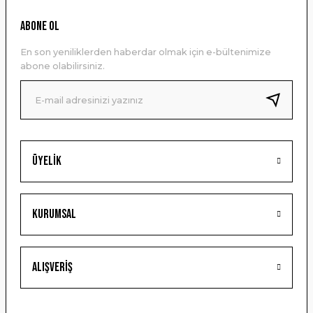
Ürün resmi kalitesiz, bozuk veya görüntülenemiyor.
ABONE OL
Ürün açıklamasında eksik bilgiler bulunuyor.
En son yeniliklerden haberdar olmak için e-bültenimize
Ürün bilgilerinde hatalar bulunuyor.
abone olabilirsiniz.
Ürün fiyatı diğer sitelerden daha pahalı.
Bu ürüne benzer farklı alternatifler olmalı.
Üyelik
Gönder
Kurumsal
Alışveriş