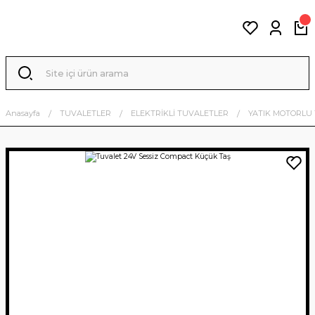
Anasayfa
TUVALETLER
ELEKTRİKLİ TUVALETLER
YATIK MOTORLU