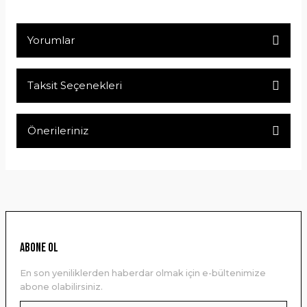
Yorumlar
Taksit Seçenekleri
Bu ürüne ilk yorumu siz yapın!
Önerileriniz
Yorum Yaz
Bu ürünün fiyat bilgisi, resim, ürün açıklamalarında ve diğer
konularda yetersiz gördüğünüz noktaları öneri formunu
kullanarak tarafımıza iletebilirsiniz.
Görüş ve önerileriniz için teşekkür ederiz.
Ürün resmi kalitesiz, bozuk veya görüntülenemiyor.
ABONE OL
Ürün açıklamasında eksik bilgiler bulunuyor.
En son yeniliklerden haberdar olmak için e-bültenimize
Ürün bilgilerinde hatalar bulunuyor.
abone olabilirsiniz.
Ürün fiyatı diğer sitelerden daha pahalı.