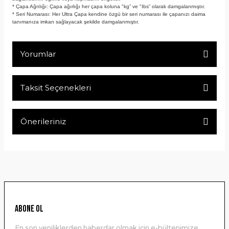
* Çapa Ağrılığı: Çapa ağırlığı her çapa koluna "kg” ve "Ibs” olarak damgalanmıştır.
* Seri Numarası: Her Ultra Çapa kendine özgü bir seri numarası ile çapanızı daima
tanımanıza imkan sağlayacak şekilde damgalanmıştır.
Yorumlar
Taksit Seçenekleri
Bu ürüne ilk yorumu siz yapın!
Önerileriniz
Yorum Yaz
Bu ürünün fiyat bilgisi, resim, ürün açıklamalarında ve diğer
konularda yetersiz gördüğünüz noktaları öneri formunu
kullanarak tarafımıza iletebilirsiniz.
Görüş ve önerileriniz için teşekkür ederiz.
Ürün resmi kalitesiz, bozuk veya görüntülenemiyor.
ABONE OL
Ürün açıklamasında eksik bilgiler bulunuyor.
En son yeniliklerden haberdar olmak için e-bültenimize