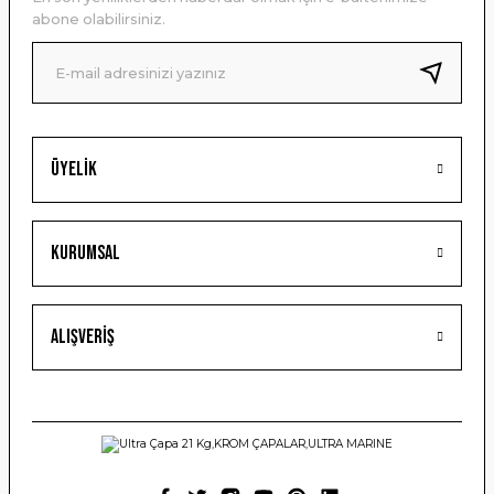
Ürün bilgilerinde hatalar bulunuyor.
abone olabilirsiniz.
Ürün fiyatı diğer sitelerden daha pahalı.
Bu ürüne benzer farklı alternatifler olmalı.
Üyelik
Gönder
Kurumsal
Alışveriş