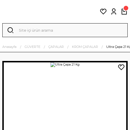
Anasayfa
GÜVERTE
ÇAPALAR
KROM ÇAPALAR
Ultra Çapa 21 K