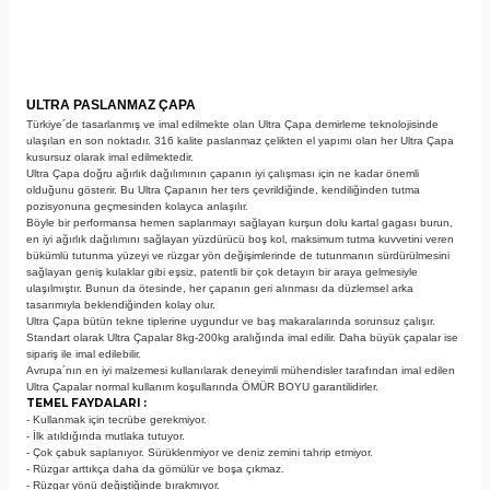
ULTRA PASLANMAZ ÇAPA
Türkiye´de tasarlanmış ve imal edilmekte olan Ultra Çapa demirleme teknolojisinde
ulaşılan en son noktadır. 316 kalite paslanmaz çelikten el yapımı olan her Ultra Çapa
kusursuz olarak imal edilmektedir.
Ultra Çapa doğru ağırlık dağılımının çapanın iyi çalışması için ne kadar önemli
olduğunu gösterir. Bu Ultra Çapanın her ters çevrildiğinde, kendiliğinden tutma
pozisyonuna geçmesinden kolayca anlaşılır.
Böyle bir performansa hemen saplanmayı sağlayan kurşun dolu kartal gagası burun,
en iyi ağırlık dağılımını sağlayan yüzdürücü boş kol, maksimum tutma kuvvetini veren
bükümlü tutunma yüzeyi ve rüzgar yön değişimlerinde de tutunmanın sürdürülmesini
sağlayan geniş kulaklar gibi eşsiz, patentli bir çok detayın bir araya gelmesiyle
ulaşılmıştır. Bunun da ötesinde, her çapanın geri alınması da düzlemsel arka
tasarımıyla beklendiğinden kolay olur.
Ultra Çapa bütün tekne tiplerine uygundur ve baş makaralarında sorunsuz çalışır.
Standart olarak Ultra Çapalar 8kg-200kg aralığında imal edilir. Daha büyük çapalar ise
sipariş ile imal edilebilir.
Avrupa´nın en iyi malzemesi kullanılarak deneyimli mühendisler tarafından imal edilen
Ultra Çapalar normal kullanım koşullarında ÖMÜR BOYU garantilidirler.
TEMEL FAYDALARI :
- Kullanmak için tecrübe gerekmiyor.
- İlk atıldığında mutlaka tutuyor.
- Çok çabuk saplanıyor. Sürüklenmiyor ve deniz zemini tahrip etmiyor.
- Rüzgar arttıkça daha da gömülür ve boşa çıkmaz.
- Rüzgar yönü değiştiğinde bırakmıyor.