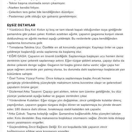
- Tekne başına oturmada sorun çıkarmıyor.
- Atarken kendisi fırlıyor.
- Çekerken ters gelse bile kendiliğinden düzeliyor.
- Paslanmaz çelik olduğu için galvaniz gerektirmiyor.
EŞSİZ DETAYLAR
* Yüzdürücü Boş Kol: Kolun içi boş ve tam olarak kapalı olduğundan suya girdiğinde
şamandıra gibi yukarı çeker. Koldan azaltılan ağırlık, çapanın gagasına kurşun olarak
doldurulmuş ve ağırlık merkezi aşağı çekilmiştir. Bu nedenlerle çapa kendiliğinden
saplanma konumuna gelir.
* Tırmalama-Takılma Ucu: Özellikle en alt konumda yapılmıştır. Kaymayı önler ve çapa
çekilmeye başlandığı anda saplanma da başlamış olur.
* EĞRİ GAGA: Çapanın en önemli özelliğidir. Saplanmaya başlayan ucu hemen deniz
zemininin içine çekerek saplanmayı arttırır. Eğer rüzgar şiddeti artarsa, çapayı daha da
derine çekerek denge sağlar. Gaganın bir başka görevi daha vardır; eğer çapa her
şeye rağmen zeminde yan yatmış olursa, bu durumda dahi saplanmayı başlatacak yan
bükümlere sahiptir.
* Özel Tutma Yüzeyi Formu: Önce kolayca saplanmaya başlar. Ancak hemen
genişleyip yönlendirilmiş yüzeyleriyle maksimum tutma kuvvetine ulaşır ve geleneksel
çapaların önüne geçer.
* Düzlemsel Arka Tasarım: Çapayı geri alırken, tekne tam üzerine geldiğinde, bu düz
yüzeye yaslanarak ayağa kalkar ve gagası zeminden çıkar.
* Yönlendirme Kulakları: Eğer rüzgar yön değiştirirse, zincir çektiğinde kulaklar direnç
yaptığından, çapanın gagası rüzgara doğru döner ve saplanmaya bu yönde devam
eder. 180 derece dahi dönse, bırakmayıp stabil kalabilen tek çapadır.
* Arka Çubuk: Taşıma kolaylığı sağlar. Şamandıra bağlanabilir. Arka yüzeyleri takviye
eder. Kolu destekler. Baş makarasına boşluksuz oturmasını sağlar. Zincirin kola dolaşıp
sorun yaratmasını engeller.
* Güçlendirilmiş Zincir Bağlantı Deliği: En zor koşullarda bile çapanın zincir
bağlantısının eğilme veya kopmasını engeller.