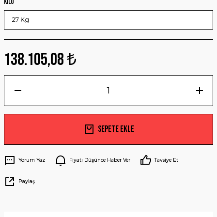
Kilo
138.105,08 ₺
Sepete Ekle
Yorum Yaz
Fiyatı Düşünce Haber Ver
Tavsiye Et
Paylaş