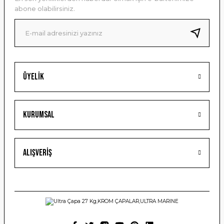
Ürün bilgilerinde hatalar bulunuyor.
abone olabilirsiniz.
Ürün fiyatı diğer sitelerden daha pahalı.
Bu ürüne benzer farklı alternatifler olmalı.
Üyelik
Gönder
Kurumsal
Alışveriş