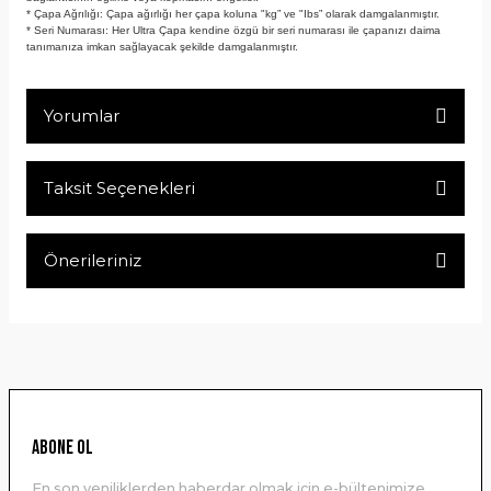
* Çapa Ağrılığı: Çapa ağırlığı her çapa koluna "kg” ve "Ibs” olarak damgalanmıştır.
* Seri Numarası: Her Ultra Çapa kendine özgü bir seri numarası ile çapanızı daima
tanımanıza imkan sağlayacak şekilde damgalanmıştır.
Yorumlar
Taksit Seçenekleri
Bu ürüne ilk yorumu siz yapın!
Önerileriniz
Yorum Yaz
Bu ürünün fiyat bilgisi, resim, ürün açıklamalarında ve diğer
konularda yetersiz gördüğünüz noktaları öneri formunu
kullanarak tarafımıza iletebilirsiniz.
Görüş ve önerileriniz için teşekkür ederiz.
Ürün resmi kalitesiz, bozuk veya görüntülenemiyor.
ABONE OL
Ürün açıklamasında eksik bilgiler bulunuyor.
En son yeniliklerden haberdar olmak için e-bültenimize