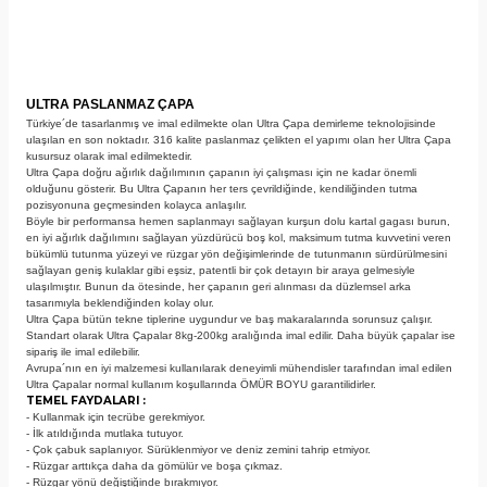
ULTRA PASLANMAZ ÇAPA
Türkiye´de tasarlanmış ve imal edilmekte olan Ultra Çapa demirleme teknolojisinde
ulaşılan en son noktadır. 316 kalite paslanmaz çelikten el yapımı olan her Ultra Çapa
kusursuz olarak imal edilmektedir.
Ultra Çapa doğru ağırlık dağılımının çapanın iyi çalışması için ne kadar önemli
olduğunu gösterir. Bu Ultra Çapanın her ters çevrildiğinde, kendiliğinden tutma
pozisyonuna geçmesinden kolayca anlaşılır.
Böyle bir performansa hemen saplanmayı sağlayan kurşun dolu kartal gagası burun,
en iyi ağırlık dağılımını sağlayan yüzdürücü boş kol, maksimum tutma kuvvetini veren
bükümlü tutunma yüzeyi ve rüzgar yön değişimlerinde de tutunmanın sürdürülmesini
sağlayan geniş kulaklar gibi eşsiz, patentli bir çok detayın bir araya gelmesiyle
ulaşılmıştır. Bunun da ötesinde, her çapanın geri alınması da düzlemsel arka
tasarımıyla beklendiğinden kolay olur.
Ultra Çapa bütün tekne tiplerine uygundur ve baş makaralarında sorunsuz çalışır.
Standart olarak Ultra Çapalar 8kg-200kg aralığında imal edilir. Daha büyük çapalar ise
sipariş ile imal edilebilir.
Avrupa´nın en iyi malzemesi kullanılarak deneyimli mühendisler tarafından imal edilen
Ultra Çapalar normal kullanım koşullarında ÖMÜR BOYU garantilidirler.
TEMEL FAYDALARI :
- Kullanmak için tecrübe gerekmiyor.
- İlk atıldığında mutlaka tutuyor.
- Çok çabuk saplanıyor. Sürüklenmiyor ve deniz zemini tahrip etmiyor.
- Rüzgar arttıkça daha da gömülür ve boşa çıkmaz.
- Rüzgar yönü değiştiğinde bırakmıyor.