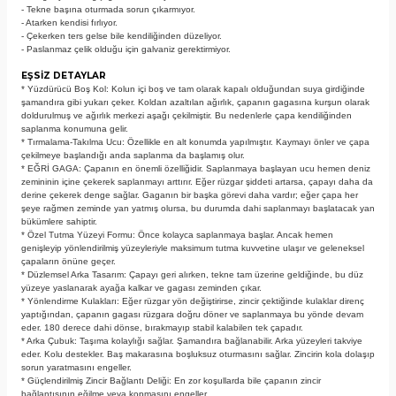
- Tekne başına oturmada sorun çıkarmıyor.
- Atarken kendisi fırlıyor.
- Çekerken ters gelse bile kendiliğinden düzeliyor.
- Paslanmaz çelik olduğu için galvaniz gerektirmiyor.
EŞSİZ DETAYLAR
* Yüzdürücü Boş Kol: Kolun içi boş ve tam olarak kapalı olduğundan suya girdiğinde
şamandıra gibi yukarı çeker. Koldan azaltılan ağırlık, çapanın gagasına kurşun olarak
doldurulmuş ve ağırlık merkezi aşağı çekilmiştir. Bu nedenlerle çapa kendiliğinden
saplanma konumuna gelir.
* Tırmalama-Takılma Ucu: Özellikle en alt konumda yapılmıştır. Kaymayı önler ve çapa
çekilmeye başlandığı anda saplanma da başlamış olur.
* EĞRİ GAGA: Çapanın en önemli özelliğidir. Saplanmaya başlayan ucu hemen deniz
zemininin içine çekerek saplanmayı arttırır. Eğer rüzgar şiddeti artarsa, çapayı daha da
derine çekerek denge sağlar. Gaganın bir başka görevi daha vardır; eğer çapa her
şeye rağmen zeminde yan yatmış olursa, bu durumda dahi saplanmayı başlatacak yan
bükümlere sahiptir.
* Özel Tutma Yüzeyi Formu: Önce kolayca saplanmaya başlar. Ancak hemen
genişleyip yönlendirilmiş yüzeyleriyle maksimum tutma kuvvetine ulaşır ve geleneksel
çapaların önüne geçer.
* Düzlemsel Arka Tasarım: Çapayı geri alırken, tekne tam üzerine geldiğinde, bu düz
yüzeye yaslanarak ayağa kalkar ve gagası zeminden çıkar.
* Yönlendirme Kulakları: Eğer rüzgar yön değiştirirse, zincir çektiğinde kulaklar direnç
yaptığından, çapanın gagası rüzgara doğru döner ve saplanmaya bu yönde devam
eder. 180 derece dahi dönse, bırakmayıp stabil kalabilen tek çapadır.
* Arka Çubuk: Taşıma kolaylığı sağlar. Şamandıra bağlanabilir. Arka yüzeyleri takviye
eder. Kolu destekler. Baş makarasına boşluksuz oturmasını sağlar. Zincirin kola dolaşıp
sorun yaratmasını engeller.
* Güçlendirilmiş Zincir Bağlantı Deliği: En zor koşullarda bile çapanın zincir
bağlantısının eğilme veya kopmasını engeller.