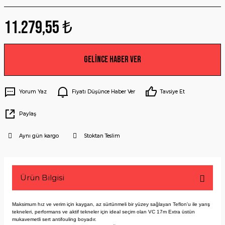
11.279,55 ₺
Gelince Haber Ver
Yorum Yaz
Fiyatı Düşünce Haber Ver
Tavsiye Et
Paylaş
Aynı gün kargo
Stoktan Teslim
Ürün Bilgisi
Maksimum hız ve verim için kaygan, az sürtünmeli bir yüzey sağlayan Teflon'u ile yarış
tekneleri, performans ve aktif tekneler için ideal seçim olan VC 17m Extra üstün
mukavemetli sert antifouling boyadır.