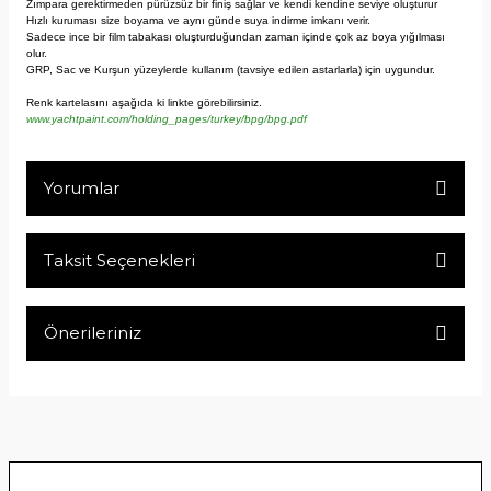
Zımpara gerektirmeden pürüzsüz bir finiş sağlar ve kendi kendine seviye oluşturur
Hızlı kuruması size boyama ve aynı günde suya indirme imkanı verir.
Sadece ince bir film tabakası oluşturduğundan zaman içinde çok az boya yığılması
olur.
GRP, Sac ve Kurşun yüzeylerde kullanım (tavsiye edilen astarlarla) için uygundur.
Renk kartelasını aşağıda ki linkte görebilirsiniz.
www.yachtpaint.com/holding_pages/turkey/bpg/bpg.pdf
Yorumlar
Taksit Seçenekleri
Bu ürüne ilk yorumu siz yapın!
Önerileriniz
Yorum Yaz
Bu ürünün fiyat bilgisi, resim, ürün açıklamalarında ve diğer
konularda yetersiz gördüğünüz noktaları öneri formunu
kullanarak tarafımıza iletebilirsiniz.
Görüş ve önerileriniz için teşekkür ederiz.