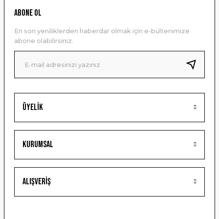
Ürün resmi kalitesiz, bozuk veya görüntülenemiyor.
ABONE OL
Ürün açıklamasında eksik bilgiler bulunuyor.
En son yeniliklerden haberdar olmak için e-bültenimize
Ürün bilgilerinde hatalar bulunuyor.
abone olabilirsiniz.
Ürün fiyatı diğer sitelerden daha pahalı.
Bu ürüne benzer farklı alternatifler olmalı.
Üyelik
Gönder
Kurumsal
Alışveriş