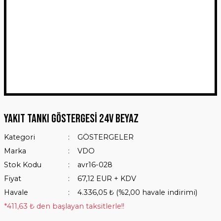
Yakıt Tankı Göstergesi 24V Beyaz
Kategori
GÖSTERGELER
Marka
VDO
Stok Kodu
avr16-028
Fiyat
67,12 EUR + KDV
Havale
4.336,05 ₺ (%2,00 havale indirimi)
*411,63 ₺ den başlayan taksitlerle!!