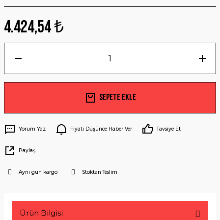
4.424,54 ₺
Sepete Ekle
Yorum Yaz
Fiyatı Düşünce Haber Ver
Tavsiye Et
Paylaş
Aynı gün kargo
Stoktan Teslim
Ürün Bilgisi