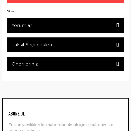
52 mm
Yorumlar
Taksit Seçenekleri
Bu ürüne ilk yorumu siz yapın!
Önerileriniz
Yorum Yaz
Bu ürünün fiyat bilgisi, resim, ürün açıklamalarında ve diğer
konularda yetersiz gördüğünüz noktaları öneri formunu
kullanarak tarafımıza iletebilirsiniz.
Görüş ve önerileriniz için teşekkür ederiz.
Ürün resmi kalitesiz, bozuk veya görüntülenemiyor.
ABONE OL
Ürün açıklamasında eksik bilgiler bulunuyor.
En son yeniliklerden haberdar olmak için e-bültenimize
Ürün bilgilerinde hatalar bulunuyor.
abone olabilirsiniz.