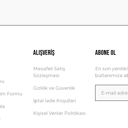
Gönder
Alışveriş
ABONE OL
Mesafeli Satış
En son yenilik
Sözleşmesi
bültenimize ab
mu
Gizlilik ve Güvenlik
irim Formu
İptal İade Koşullari
ula
Kişisel Veriler Politikası
i