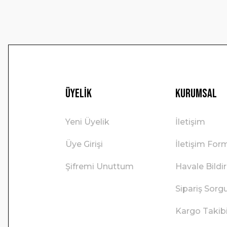
Üyelik
Kurumsal
Yeni Üyelik
İletişim
Üye Girişi
İletişim For
Şifremi Unuttum
Havale Bild
Sipariş Sorg
Kargo Takib