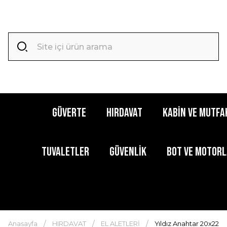
GÜVERTE
HIRDAVAT
KABİN ve MUTFA
TUVALETLER
GÜVENLİK
BOT ve MOTOR
Anasayfa
HIRDAVAT
EL ALETLERİ
Yıldız Anahtar 20x22