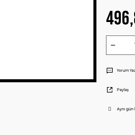
496,
Yorum Ya
Paylaş
Aynı gün