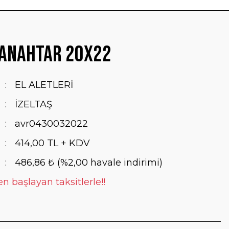
 Anahtar 20x22
EL ALETLERİ
İZELTAŞ
avr0430032022
414,00 TL + KDV
486,86 ₺ (%2,00 havale indirimi)
n başlayan taksitlerle!!