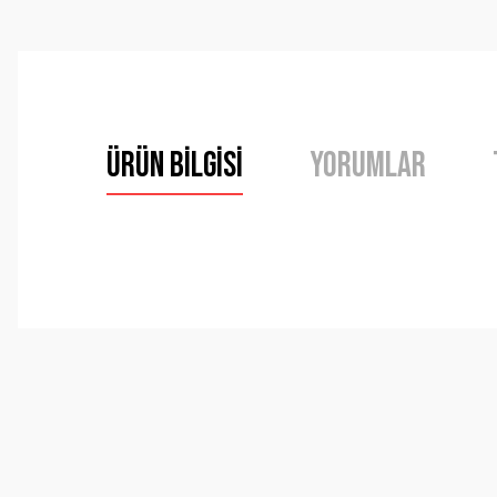
Ürün Bilgisi
Yorumlar
Bu ürünün fiyat bilgisi, resim, ürün açıklamalarında ve 
Görüş ve önerileriniz için teşekkür ederiz.
Ürün resmi kalitesiz, bozuk veya görüntülenemiyor.
Ürün açıklamasında eksik bilgiler bulunuyor.
Ürün bilgilerinde hatalar bulunuyor.
Ürün fiyatı diğer sitelerden daha pahalı.
Bu ürüne benzer farklı alternatifler olmalı.