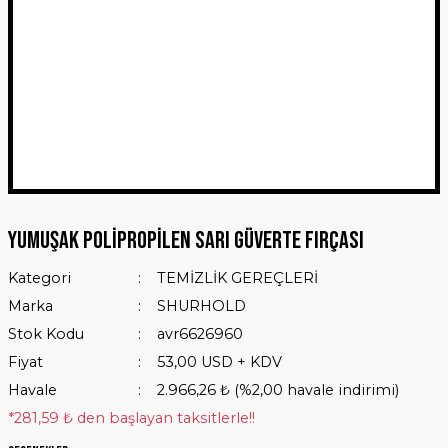
Yumuşak Polipropilen Sarı Güverte Fırçası
Kategori
TEMİZLİK GEREÇLERİ
Marka
SHURHOLD
Stok Kodu
avr6626960
Fiyat
53,00 USD + KDV
Havale
2.966,26 ₺ (%2,00 havale indirimi)
*281,59 ₺ den başlayan taksitlerle!!