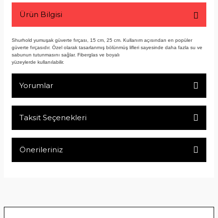
Ürün Bilgisi
Shurhold yumuşak güverte fırçası, 15 cm, 25 cm. Kullanım açısından en popüler
güverte fırçasıdır. Özel olarak tasarlanmış bölünmüş lifleri sayesinde daha fazla su ve
sabunun tutunmasını sağlar. Fiberglas ve boyalı
yüzeylerde kullanılabilir.
Yorumlar
Taksit Seçenekleri
Bu ürüne ilk yorumu siz yapın!
Önerileriniz
Yorum Yaz
Bu ürünün fiyat bilgisi, resim, ürün açıklamalarında ve diğer
konularda yetersiz gördüğünüz noktaları öneri formunu
kullanarak tarafımıza iletebilirsiniz.
Görüş ve önerileriniz için teşekkür ederiz.