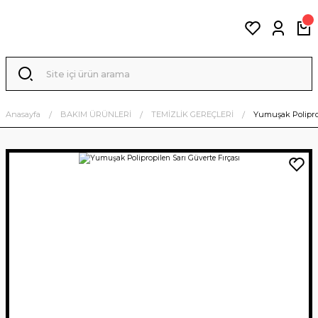
Anasayfa
BAKIM ÜRÜNLERİ
TEMİZLİK GEREÇLERİ
Yumuşak Poliprop