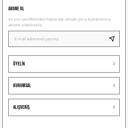
Ürün resmi kalitesiz, bozuk veya görüntülenemiyor.
ABONE OL
Ürün açıklamasında eksik bilgiler bulunuyor.
En son yeniliklerden haberdar olmak için e-bültenimize
Ürün bilgilerinde hatalar bulunuyor.
abone olabilirsiniz.
Ürün fiyatı diğer sitelerden daha pahalı.
Bu ürüne benzer farklı alternatifler olmalı.
Üyelik
Gönder
Kurumsal
Alışveriş