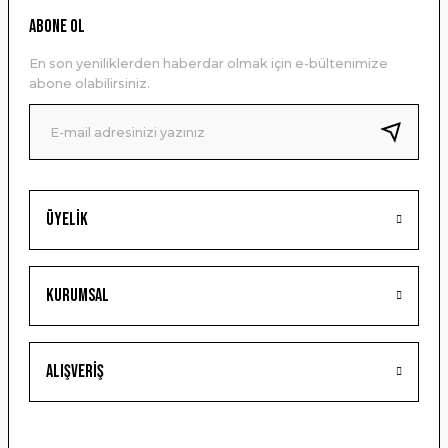
Ürün resmi kalitesiz, bozuk veya görüntülenemiyor.
ABONE OL
Ürün açıklamasında eksik bilgiler bulunuyor.
En son yeniliklerden haberdar olmak için e-bültenimize
Ürün bilgilerinde hatalar bulunuyor.
abone olabilirsiniz.
Ürün fiyatı diğer sitelerden daha pahalı.
Bu ürüne benzer farklı alternatifler olmalı.
Üyelik
Gönder
Kurumsal
Alışveriş