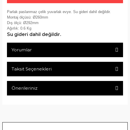
Parlak paslanmaz çelik yuvarlak evye. Su gideri dahil değildir.
Montaj ölçüsü: Ø260mm
Dış ölçü: Ø292mm
Ağırlık: 0.6 Kg
Su gideri dahil değildir.
Yorumlar
Taksit Seçenekleri
Bu ürüne ilk yorumu siz yapın!
Önerileriniz
Yorum Yaz
Bu ürünün fiyat bilgisi, resim, ürün açıklamalarında ve diğer
konularda yetersiz gördüğünüz noktaları öneri formunu
kullanarak tarafımıza iletebilirsiniz.
Görüş ve önerileriniz için teşekkür ederiz.