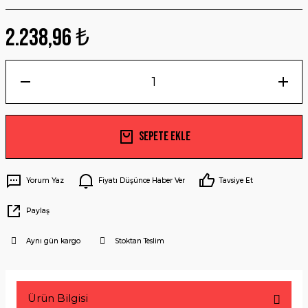
2.238,96 ₺
Sepete Ekle
Yorum Yaz
Fiyatı Düşünce Haber Ver
Tavsiye Et
Paylaş
Aynı gün kargo
Stoktan Teslim
Ürün Bilgisi