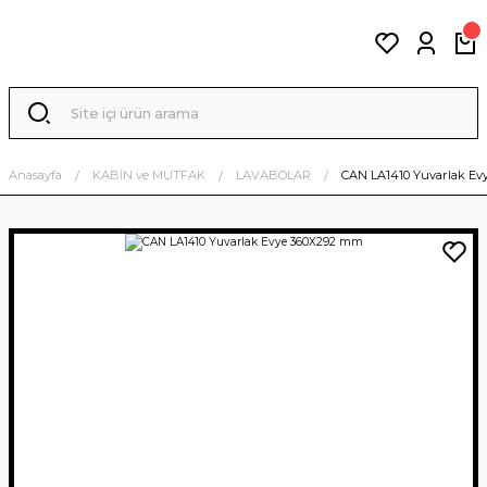
Anasayfa
KABİN ve MUTFAK
LAVABOLAR
CAN LA1410 Yuvarlak Ev