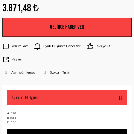
3.871,48 ₺
Gelince Haber Ver
Yorum Yaz
Fiyatı Düşünce Haber Ver
Tavsiye Et
Paylaş
Aynı gün kargo
Stoktan Teslim
Ürün Bilgisi
A :420
B :455
C :150