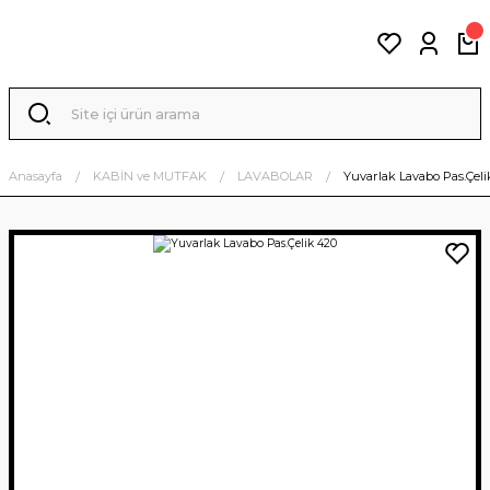
Anasayfa
KABİN ve MUTFAK
LAVABOLAR
Yuvarlak Lavabo Pas.Çeli