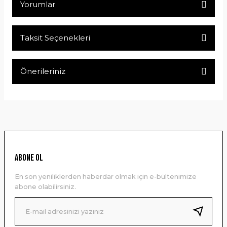
Yorumlar
Taksit Seçenekleri
Bu ürüne ilk yorumu siz yapın!
Önerileriniz
Yorum Yaz
Bu ürünün fiyat bilgisi, resim, ürün açıklamalarında ve diğer
konularda yetersiz gördüğünüz noktaları öneri formunu
kullanarak tarafımıza iletebilirsiniz.
Görüş ve önerileriniz için teşekkür ederiz.
Ürün resmi kalitesiz, bozuk veya görüntülenemiyor.
ABONE OL
Ürün açıklamasında eksik bilgiler bulunuyor.
En son yeniliklerden haberdar olmak için e-bültenimize
Ürün bilgilerinde hatalar bulunuyor.
abone olabilirsiniz.
Ürün fiyatı diğer sitelerden daha pahalı.
Bu ürüne benzer farklı alternatifler olmalı.