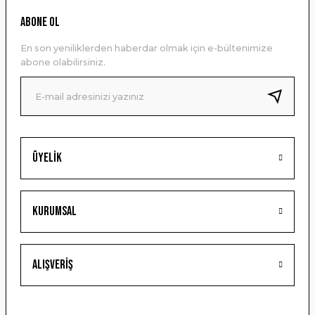
Ürün resmi kalitesiz, bozuk veya görüntülenemiyor.
ABONE OL
Ürün açıklamasında eksik bilgiler bulunuyor.
En son yeniliklerden haberdar olmak için e-bültenimize
Ürün bilgilerinde hatalar bulunuyor.
abone olabilirsiniz.
Ürün fiyatı diğer sitelerden daha pahalı.
Bu ürüne benzer farklı alternatifler olmalı.
Üyelik
Gönder
Kurumsal
Alışveriş