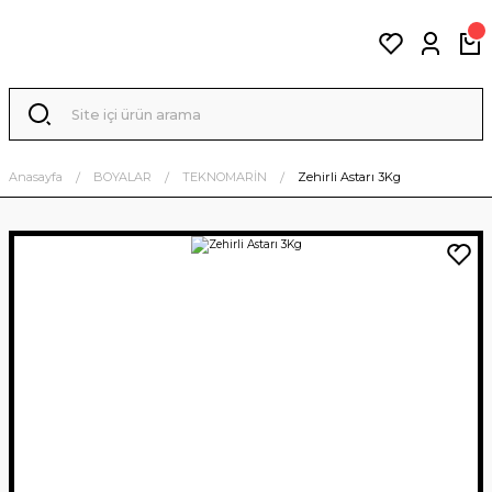
Anasayfa
BOYALAR
TEKNOMARİN
Zehirli Astarı 3Kg