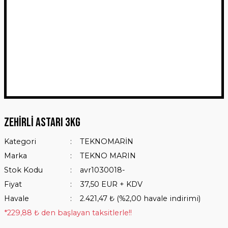
Zehirli Astarı 3Kg
Kategori
TEKNOMARİN
Marka
TEKNO MARIN
Stok Kodu
avr1030018-
Fiyat
37,50 EUR + KDV
Havale
2.421,47 ₺ (%2,00 havale indirimi)
*229,88 ₺ den başlayan taksitlerle!!