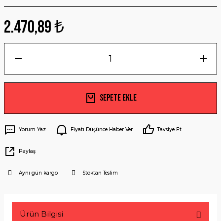
2.470,89 ₺
Sepete Ekle
Yorum Yaz
Fiyatı Düşünce Haber Ver
Tavsiye Et
Paylaş
Aynı gün kargo
Stoktan Teslim
Ürün Bilgisi