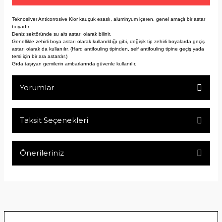
Teknosilver Anticorrosive Klor kauçuk esaslı, aluminyum içeren, genel amaçlı bir astar
boyadır.
Deniz sektöründe su altı astarı olarak bilinir.
Genellikle zehirli boya astarı olarak kullanıldığı gibi, değişik tip zehirli boyalarda geçiş
astarı olarak da kullanılır. (Hard antifouling tipinden, self antifouling tipine geçiş yada
tersi için bir ara astardır.)
Gıda taşıyan gemilerin ambarlarında güvenle kullanılır.
Yorumlar
Taksit Seçenekleri
Bu ürüne ilk yorumu siz yapın!
Önerileriniz
Yorum Yaz
Bu ürünün fiyat bilgisi, resim, ürün açıklamalarında ve diğer
konularda yetersiz gördüğünüz noktaları öneri formunu
kullanarak tarafımıza iletebilirsiniz.
Görüş ve önerileriniz için teşekkür ederiz.