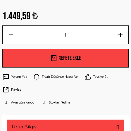
1.449,59 ₺
Sepete Ekle
Yorum Yaz
Fiyatı Düşünce Haber Ver
Tavsiye Et
Paylaş
Aynı gün kargo
Stoktan Teslim
Ürün Bilgisi