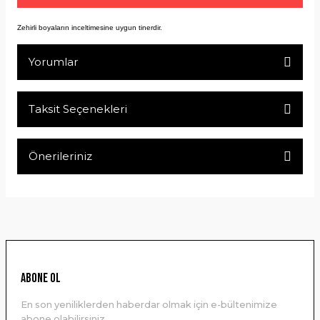
Zehirli boyaların inceltimesine uygun tinerdir.
Yorumlar
Taksit Seçenekleri
Bu ürüne ilk yorumu siz yapın!
Önerileriniz
Yorum Yaz
Bu ürünün fiyat bilgisi, resim, ürün açıklamalarında ve diğer
konularda yetersiz gördüğünüz noktaları öneri formunu
kullanarak tarafımıza iletebilirsiniz.
Görüş ve önerileriniz için teşekkür ederiz.
Ürün resmi kalitesiz, bozuk veya görüntülenemiyor.
ABONE OL
Ürün açıklamasında eksik bilgiler bulunuyor.
En son yeniliklerden haberdar olmak için e-bültenimize
Ürün bilgilerinde hatalar bulunuyor.
abone olabilirsiniz.