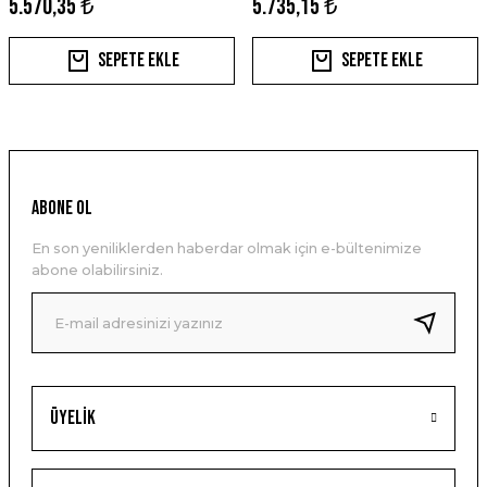
5.570,35 ₺
5.735,15 ₺
Sepete Ekle
Sepete Ekle
ABONE OL
En son yeniliklerden haberdar olmak için e-bültenimize
abone olabilirsiniz.
Üyelik