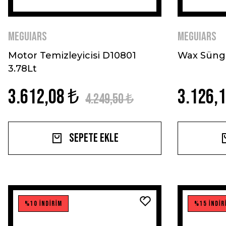
MEGUIARS
MEGUIARS
Motor Temizleyicisi D10801
Wax Süng
3.78Lt
3.612,08 ₺
3.126,
4.249,50 ₺
Sepete Ekle
%10 İNDİRİM
%15 İNDİR