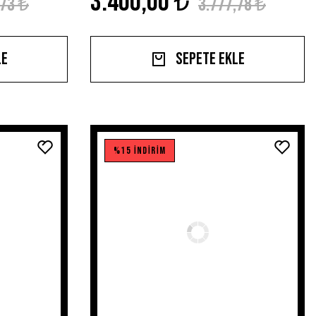
3.400,00 ₺
,73 ₺
3.777,78 ₺
le
Sepete Ekle
%15 İNDİRİM