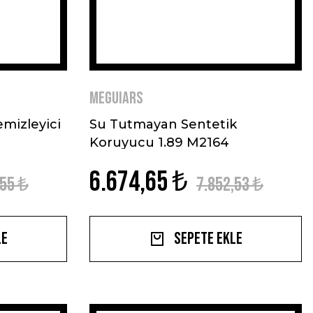
MEGUIARS
mizleyici
Su Tutmayan Sentetik
Koruyucu 1.89 M2164
6.674,65 ₺
,55 ₺
7.852,53 ₺
le
Sepete Ekle