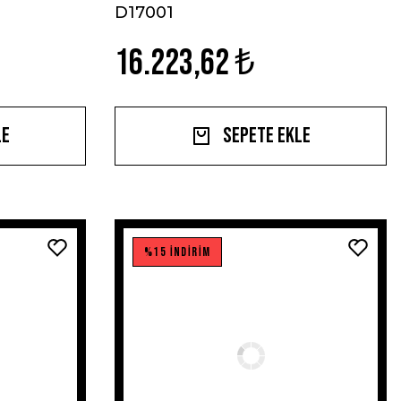
D17001
16.223,62 ₺
le
Sepete Ekle
%15 İNDİRİM