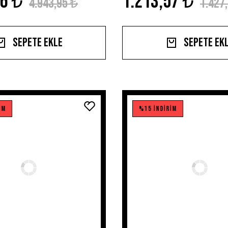
36 ₺
1.213,57 ₺
4.943,95 ₺
1.427
Sepete Ekle
Sepete Ek
İM
%15 İNDİRİM