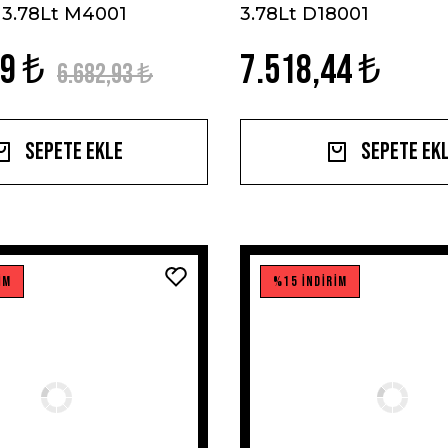
3.78Lt M4001
3.78Lt D18001
49 ₺
7.518,44 ₺
6.682,93 ₺
Sepete Ekle
Sepete Ek
İM
%15 İNDİRİM