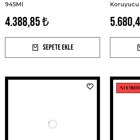
945Ml
Koruyucu 
4.388,85 ₺
5.680,
Sepete Ekle
%15 İNDİR