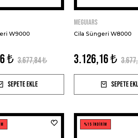
MEGUIARS
eri W9000
Cila Süngeri W8000
16 ₺
3.126,16 ₺
3.677,84 ₺
3.677
Sepete Ekle
Sepete Ek
İM
%15 İNDİRİM