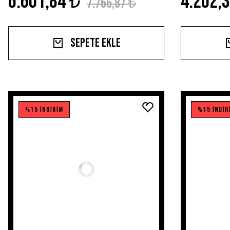
6.601,84 ₺
4.202,
7.766,87 ₺
Sepete Ekle
%15 İNDİRİM
%15 İNDİR