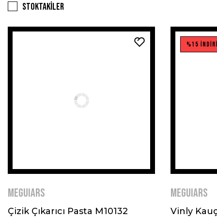
Stoktakiler
%15 İNDİR
MEGUIARS
MEGUIARS
Çizik Çıkarıcı Pasta M10132
Vinly Kauç