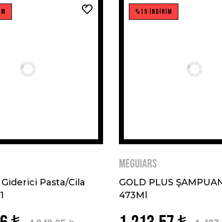
İM
%15 İNDİRİM
MEGUIARS
 Giderici Pasta/Cila
GOLD PLUS ŞAMPUAN
1
473Ml