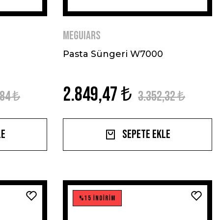
MEGUIARS
Pasta Süngeri W7000
2.849,47 ₺
,84 ₺
3.352,32 ₺
le
Sepete Ekle
%15 İNDİRİM