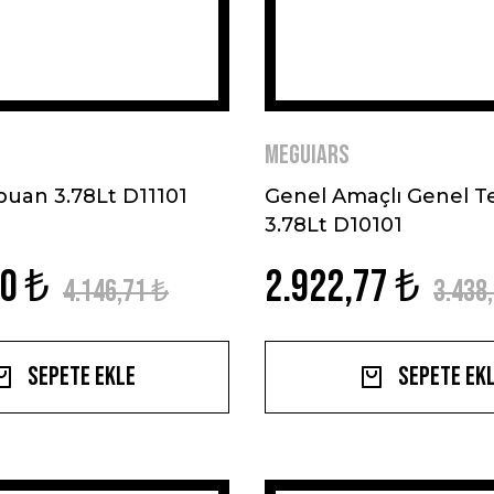
MEGUIARS
puan 3.78Lt D11101
Genel Amaçlı Genel Te
3.78Lt D10101
70 ₺
2.922,77 ₺
4.146,71 ₺
3.438
Sepete Ekle
Sepete Ek